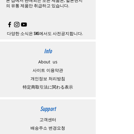
본 샵에서 판매되는 모든 제품은, 일본현지
다. 문의내용에 주문제품명, 입금자명(영문)을
하고
구매자가
전액
부담해야
합니다
.
의
유통 제품만 취급하고 있습니다.
기재해 주시기 바랍니다.
취소
/
교환
/
환불
/
자동취소에
대한
상세설명
주의사항
은
여기로
주문제품수령후 카드사에서의 해외결제가 취
소될 경우, 재 결제를 요청할 수 있으며, 무통
장입금을 요청할수도 있습니다.
다양한 소식은 SNS에서도 사전공지합니다.
Info
About us
사이트 이용약관
​개인정보 처리방침
特定商取引法に関わる表示
Support
고객센터
배송주소 변경요청