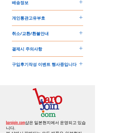
배송정보
주문한 모든 제품은 국제우체국 택배로 배송
개인통관고유부호
됩니다
.
배송기간은
지역에 따라 다소 차이가 있으나
,
150
불 이상 제품
,
목록통관 배제대상 제품일
5
일
～
10
일
정도
예상됩니다
.
취소/교환/환불안내
경우는 제품주문시 개인통관고유부호를 기입
해외배송인
관계로
세관통관 지연, 배송사의
해 주세요
.
배송지연 등으로
기간이
다소
지연될
가능성
교환
및
반품이
가능한
경우
에어소프트제품은 목록통관 배제대상으로 반
이
있는
점
양해해
주시기
바랍니다
.
결제시 주의사항
제품결제완료후
1
시간
이내에
요청시
가능합
드시 개인통관고유부호가 필요합니다
.
배송에기간에 대한
자세한 내용은 여기로
니다
.
'
개인통관고유부호
'
가 없으면 국제배송이 불
본 쇼핑몰은 stripe(스트라입)을 이용한 해외
(
취소
/
교환 시에는
반드시
고객센터
,
카카오톡
가하거나 정상적으로 배송을 받지 못할 수 도
구입후기작성 이벤트 행사중입니다
결제방식 입니다.
으로
취소
연락을
하셔야
합니다
)
있습니다
.
소지하신 카드가 해외결제가 가능한지 확인하
제품구매
결제후
1
시간
이내의
취소는
전액
개인통관교유부호는 제품결제시
「
내 쇼핑카
구입후기 계시판에 구입한 제품을 사진과 함
시길 바랍니다.
환불처리
됩니다
.
드
」
의
「
메모추가
」
에 반드시 기입해 주세
께 올려주시면
,
추첨을 통해 매달
5
분께
500
해외결제후, 카드사에서 안전을 위해 확인전
1
시간
이후
취소시에는
다음과
같은
수수료가
요
.
엔의 쿠폰을 발송해 드립니다
.
화 또는 문자가 올 수 있습니다.
발생합니다
.
인스타그램
,
페이스북등에 리뷰를 올리고 링
확인과정에서 도난 카드 사용이나 타인 명의
-
에에소프트건
제품
：
결제금액
30%
가
수수
목록통관 배제품목
상세설명은 여기로
크를 알려주시면, 확인후일주일 이내로
500
엔
의 주문등 정상적인 주문이 아니라고 판단될
료로
발생됩니다
.
개인통관고유부호
상세설명은 여기로
의 쿠폰을 발송해 드립니다
.(
매달
1
회에 한함
)
경우, 주문 및 배송을 보류 또는 취소할 수 있
-
에어소프트건
이외제품
：
결제금액
10%
가
습니다.
수수료로
발생됩니다
해외송금 입금은 쇼핑몰에서 결제가 되지 않
결제금액에서
수수료
차액후
남은
금액은
전
습니다.
액
환불됩니다
.
barojoin.com
샵은 일본현지에서 운영되고 있습
해외송금가능한 앱을 이용해 주시기 바라며,
교환
및
반품이
진행될시
소요되는
모든
비용
니다.
구매전 사전에 고객센터로 문의하셔야 합니
은
오배송
및
제품에
하자가있는
경우를
제외