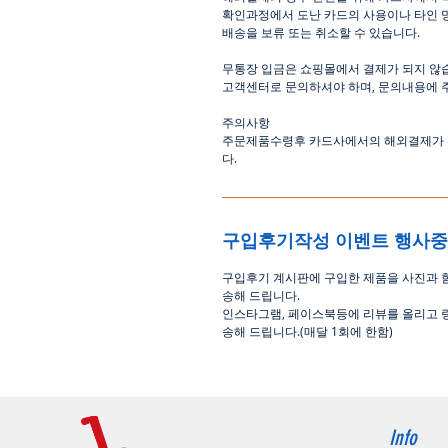
확인과정에서
도난
카드의
사용이나
타인
배송을
보류
또는
취소할
수
있습니다
.
무통장
입금은
쇼핑몰에서
결제가 되지 않
고객센터로
문의하셔야 하며
,
문의내용에 
주의사항
주문제품수령후
카드사에서의
해외결제가
다
.
구입후기작성 이벤트 행사
구입후기 계시판에 구입한 제품을 사진과 
송해 드립니다
.
인스타그램
,
페이스북등에 리뷰를 올리고 
송해 드립니다
.(
매달
1
회에 한함
)
Info