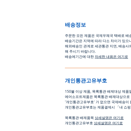
배송정보
주문한 모든 제품은 국제우체국 택배로 배
배송기간은
지역에 따라 다소 차이가 있으
해외배송인
관계로
세관통관 지연, 배송사
해
주시기
바랍니다
.
배송에기간에 대한
자세한 내용은 여기로
개인통관고유부호
150
불 이상 제품
,
목록통관 배제대상 제품
에어소프트제품은 목록통관 배제대상으로
'
개인통관고유부호
'
가 없으면 국제배송이 
개인통관교유부호는 제품결제시
「
내 쇼
목록통관 배제품목
상세설명은 여기로
개인통관고유부호
상세설명은 여기로