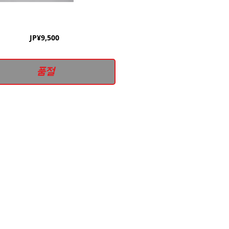
가
JP¥9,500
격
품절