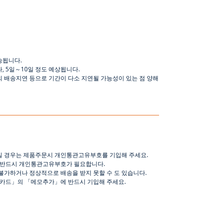
송됩니다
.
나
,
5
일
～
10
일
정도
예상됩니다
.
의 배송지연 등으로
기간이
다소
지연될
가능성이
있는
점
양해
일 경우는 제품주문시 개인통관고유부호를 기입해 주세요
.
 반드시 개인통관고유부호가 필요합니다
.
불가하거나 정상적으로 배송을 받지 못할 수 도 있습니다
.
핑카드
」
의
「
메모추가
」
에 반드시 기입해 주세요
.