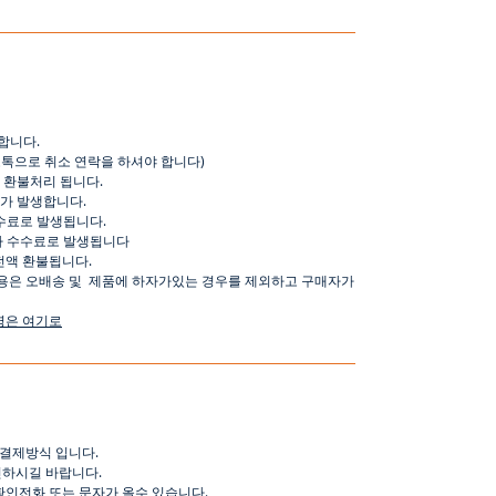
합니다
.
오톡으로
취소
연락을
하셔야
합니다
)
환불처리
됩니다
.
가
발생합니다
.
수료로
발생됩니다
.
가
수수료로
발생됩니다
전액
환불됩니다
.
용은
오배송
및
제품에
하자가있는
경우를
제외하고
구매자가
명은
여기로
결제방식
입니다
.
인하시길
바랍니다
.
확인전화
또는
문자가
올수
있습니다
.