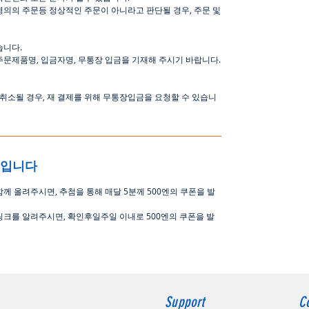
명의의
주문등
정상적인
주문이
아니라고
판단될
경우
,
주문
및
습니다
.
주문제품명
,
입금자명
,
무통장 입금을 기재해 주시기 바랍니다
.
취소될
경우
,
재
결제를
위해
무통장입금을
요청할
수
있습니
중입니다
함께 올려주시면
,
추첨을 통해 매달
5
분께
500
엔의 쿠폰을 발
링크를 알려주시면, 확인후일주일 이내로
500
엔의 쿠폰을 발
Support
C