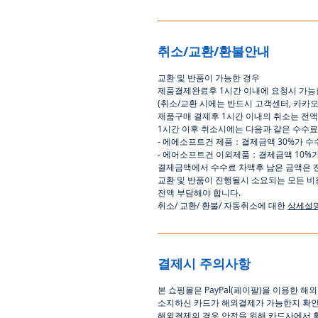
취소/교환/환불안내
교환
및
반품이
가능한
경우
제품결제완료후
1
시간
이내에
요청시
가능
(
취소
/
교환 시에는
반드시
고객센터
,
카카
제품구매
결제후
1
시간
이내의
취소는
전액
1
시간
이후
취소시에는
다음과
같은
수수료
-
에에소프트건
제품
：
결제금액
30%
가
수
-
에어소프트건
이외제품
：
결제금액
10%
결제금액에서
수수료
차액후
남은
금액은
교환
및
반품이
진행될시
소요되는
모든
비
전액
부담해야
합니다
.
취소
/
교환
/
환불
/
자동취소에
대한
상세설
결제시 주의사항
본
쇼핑몰은
PayPal(
페이팔
)
을
이용한
해외
소지하신
카드가
해외결제가
가능한지
확
해외결제의
경우
안전을
위해
카드사에서