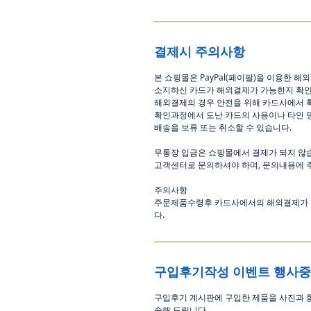
결제시 주의사항
본
쇼핑몰은
PayPal(
페이팔
)
을
이용한
해외
소지하신
카드가
해외결제가
가능한지
확
해외결제의
경우
안전을
위해
카드사에서
확인과정에서
도난
카드의
사용이나
타인
배송을
보류
또는
취소할
수
있습니다
.
무통장
입금은
쇼핑몰에서
결제가 되지 않
고객센터로
문의하셔야 하며
,
문의내용에 
주의사항
주문제품수령후
카드사에서의
해외결제가
다
.
구입후기작성 이벤트 행사
구입후기 계시판에 구입한 제품을 사진과 
송해 드립니다
.