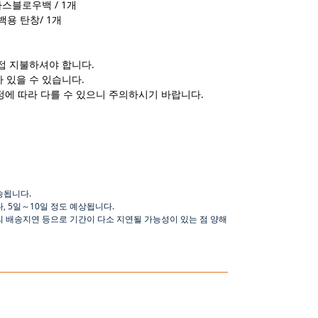
가스블로우백 / 1개
백용 탄창/ 1개
접 지불하셔야 합니다.
 있을 수 있습니다.
정에 따라 다를 수 있으니 주의하시기 바랍니다.
송됩니다
.
나
,
5
일
～
10
일
정도
예상됩니다
.
의 배송지연 등으로
기간이
다소
지연될
가능성이
있는
점
양해