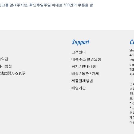
링크를 알려주시면, 확인후일주일 이내로
500
엔의 쿠폰을 발
Support
C
St
고객센터
4-1
용약관
배송주소 변경요청
In
e-
 처리방침
공지 / 안내사항
​T
引法に関わる表示
배송 / 통관 / 관세
카카
제품결제방법
연
배송기간
평일
1
토
*
*
영
페
​