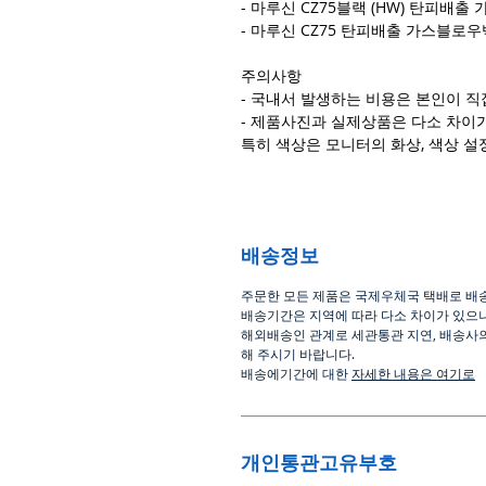
- 마루신 CZ75블랙 (HW) 탄피배출 
- 마루신 CZ75 탄피배출 가스블로우
주의사항
- 국내서 발생하는 비용은 본인이 직
- 제품사진과 실제상품은 다소 차이가
특히 색상은 모니터의 화상, 색상 설
배송정보
주문한 모든 제품은 국제우체국 택배로 배
배송기간은
지역에 따라 다소 차이가 있으
해외배송인
관계로
세관통관 지연, 배송사
해
주시기
바랍니다
.
배송에기간에 대한
자세한 내용은 여기로
개인통관고유부호