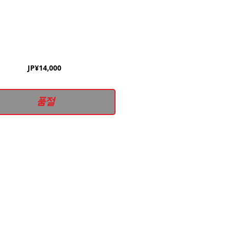
가
JP¥14,000
격
품절