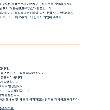
일 경우는 제품주문시 개인통관고유부호를 기입해 주세요
.
 반드시 개인통관고유부호가 필요합니다
.
불가하거나 정상적으로 배송을 받지 못할 수 도 있습니다
.
핑카드
」
의
「
메모추가
」
에 반드시 기입해 주세요
.
합니다
.
오톡으로
취소
연락을
하셔야
합니다
)
환불처리
됩니다
.
가
발생합니다
.
수료로
발생됩니다
.
가
수수료로
발생됩니다
전액
환불됩니다
.
용은
오배송
및
제품에
하자가있는
경우를
제외하고
구매자가
명은
여기로