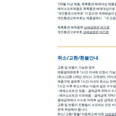
150
불 이상 제품
,
목록통관 배제대상 제품
에어소프트제품은 목록통관 배제대상으로
'
개인통관고유부호
'
가 없으면 국제배송이 
개인통관교유부호는 제품결제시
「
내 쇼
목록통관 배제품목
상세설명은 여기로
개인통관고유부호
상세설명은 여기로
취소/교환/환불안내
교환
및
반품이
가능한
경우
제품결제완료후
1
시간
이내에
요청시
가능
(
취소
/
교환 시에는
반드시
고객센터
,
카카
제품구매
결제후
1
시간
이내의
취소는
전액
1
시간
이후
취소시에는
다음과
같은
수수료
-
에에소프트건
제품
：
결제금액
30%
가
수
-
에어소프트건
이외제품
：
결제금액
10%
결제금액에서
수수료
차액후
남은
금액은
교환
및
반품이
진행될시
소요되는
모든
비
전액
부담해야
합니다
.
취소
/
교환
/
환불
/
자동취소에
대한
상세설