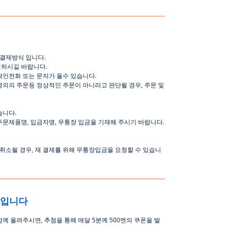
결제방식
입니다
.
인하시길
바랍니다
.
확인전화
또는
문자가
올수
있습니다
.
명의의
주문등
정상적인
주문이
아니라고
판단될
경우
,
주문
및
습니다
.
주문제품명
,
입금자명
,
무통장 입금을 기재해 주시기 바랍니다
.
취소될
경우
,
재
결제를
위해
무통장입금을
요청할
수
있습니
중입니다
함께 올려주시면
,
추첨을 통해 매달
5
분께
500
엔의 쿠폰을 발