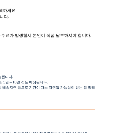
택하세요.
니다.
수수료가 발생할시 본인이 직접 납부하셔야 합니다.
송됩니다
.
나
,
5
일
～
10
일
정도
예상됩니다
.
의 배송지연 등으로
기간이
다소
지연될
가능성이
있는
점
양해