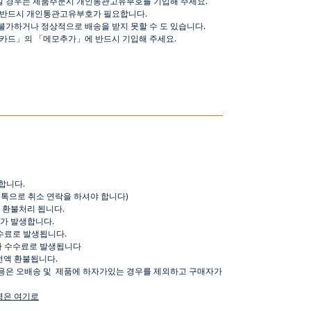
일 경우는 제품주문시 개인통관고유부호를 기입해 주세요
.
 반드시 개인통관고유부호가 필요합니다
.
불가하거나 정상적으로 배송을 받지 못할 수 도 있습니다
.
핑카드
」
의
「
메모추가
」
에 반드시 기입해 주세요
.
합니다
.
오톡으로
취소
연락을
하셔야
합니다
)
환불처리
됩니다
.
가
발생합니다
.
수료로
발생됩니다
.
가
수수료로
발생됩니다
전액
환불됩니다
.
용은
오배송
및
제품에
하자가있는
경우를
제외하고
구매자가
명은
여기로