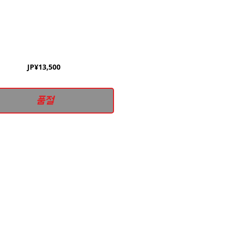
가
JP¥13,500
격
품절