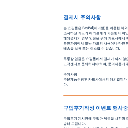
결제시 주의사항
본
쇼핑몰은
PayPal(
페이팔
)
을
이용한
해외
소지하신
카드가
해외결제가
가능한지
확
해외결제의
경우
안전을
위해
카드사에서
확인과정에서
도난
카드의
사용이나
타인
배송을
보류
또는
취소할
수
있습니다
.
무통장
입금은
쇼핑몰에서
결제가 되지 않
고객센터로
문의하셔야 하며
,
문의내용에 
주의사항
주문제품수령후
카드사에서의
해외결제가
다
.
구입후기작성 이벤트 행사
구입후기 계시판에 구입한 제품을 사진과 
송해 드립니다
.