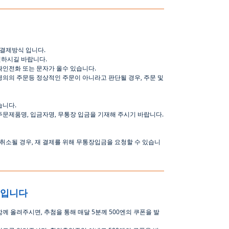
결제방식
입니다
.
인하시길
바랍니다
.
확인전화
또는
문자가
올수
있습니다
.
명의의
주문등
정상적인
주문이
아니라고
판단될
경우
,
주문
및
습니다
.
주문제품명
,
입금자명
,
무통장 입금을 기재해 주시기 바랍니다
.
취소될
경우
,
재
결제를
위해
무통장입금을
요청할
수
있습니
중입니다
함께 올려주시면
,
추첨을 통해 매달
5
분께
500
엔의 쿠폰을 발