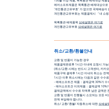
150
불 이상 제품
,
목록통관 배제대상 제품
에어소프트제품은 목록통관 배제대상으로
'
개인통관고유부호
'
가 없으면 국제배송이 
개인통관교유부호는 제품결제시
「
내 쇼
목록통관 배제품목
상세설명은 여기로
개인통관고유부호
상세설명은 여기로
취소/교환/환불안내
교환
및
반품이
가능한
경우
제품결제완료후
1
시간
이내에
요청시
가능
(
취소
/
교환 시에는
반드시
고객센터
,
카카
제품구매
결제후
1
시간
이내의
취소는
전액
1
시간
이후
취소시에는
다음과
같은
수수료
-
에에소프트건
제품
：
결제금액
30%
가
수
-
에어소프트건
이외제품
：
결제금액
10%
결제금액에서
수수료
차액후
남은
금액은
교환
및
반품이
진행될시
소요되는
모든
비
전액
부담해야
합니다
.
취소
/
교환
/
환불
/
자동취소에
대한
상세설