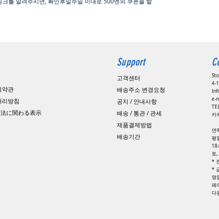
링크를 알려주시면, 확인후일주일 이내로
500
엔의 쿠폰을 발
Support
C
St
고객센터
4-1
용약관
배송주소 변경요청
In
e-
 처리방침
공지 / 안내사항
​T
引法に関わる表示
배송 / 통관 / 관세
카카
제품결제방법
연
배송기간
평일
1
토
*
*
영
페
​