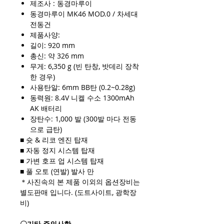
제조사 : 동경마루이
동경마루이 MK46 MOD.0 / 차세대
전동건
제품사양:
길이: 920 mm
총신: 약 326 mm
무게: 6,350 g (빈 탄창, 밧데리 장착
한 경우)
사용탄알: 6mm BB탄 (0.2~0.28g)
동력원: 8.4V 니켈 수소 1300mAh
AK 배터리
장탄수: 1,000 발 (300발 마다 전동
으로 급탄)
■ 슛 & 리코 엔진 탑재
■ 자동 정지 시스템 탑재
■ 가변 호프 업 시스템 탑재
■ 풀 오토 (연발) 발사 만
＊사진속의 본 제품 이외의 옵션장비는
별도판매 입니다. (도트사이트, 광학장
비)
〇기타 주의사항