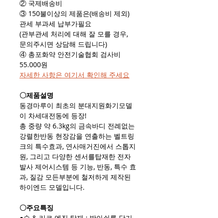
② 국제배송비
③ 150불이상의 제품은(배송비 제외)
관세 부과세 납부가필요
(관부관세 처리에 대해 잘 모를 경우,
문의주시면 상담해 드립니다)
④ 총포화약 안전기술협회 검사비
55.000원
자세한 사항은 여기서 확인해 주세요​
〇제품설명
동경마루이 최초의 분대지원화기모델
이 차세대전동에 등장!
총 중량 약 6.3kg의 금속바디 전례없는
강렬한반동 현장감을 연출하는 벨트링
크의 특수효과, 연사매거진에서 스톱지
원, 그리고 다양한 센서를탑재한 전자
발사 제어시스템 등 기능, 반동, 특수 효
과, 질감 모든부분에 철저하게 제작된
하이엔드 모델입니다.
〇주요특징
●슛 & 리코 엔진 탑재 : 방아쇠를 당기