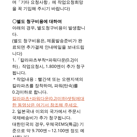
며「기타 요청사항」에 작업요청희망
을 꼭 기입해 주시기 바랍니다)
〇별도 청구비용에 대하여
아래의 경우, 별도청구비용이 발생합니
다.
(별도 청구비용은, 제품발송준비가 완
료되면 추가결제 안내메일을 보내드립
니다)
1.「칼라파츠부착+파워다운(0.2J이
하)」작업요청시, 1.800엔이 추가 청구
됩니다.
＊작업내용：빨간색 또는 오랜지색의
칼라파츠를 장착하며, 파워(탄속)를
0.2J이하로 합니다.
칼라파츠+파워다운(0.2J이하)셋팅에대
한 동영상은 여기서 참조해 주세요
2. 일본국내 이외의 국가에서 주문시
국제배송비가 추가 청구됩니다.
대한민국의 경우, 우체국EMS(특급) 기
준으로 약 9.700엔～12.100엔 정도 예
상됩니다.