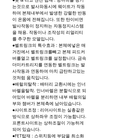
는것으로 발사와동시에 웨이트가 작동
하여 본체내부에서 발생한 강렬한 반동
이 온몸에 전해집니다. 또한 탄이비면
발사작동이 정지하는 자동정지시스템
을 채용. 작동이나 조작성의 리얼리티
를 추구한 모델입니다.
●벨트링크의 특수효과 : 본체에넣은 매
거진에서 벨트링크를빼고 본체 피드커
버를열고 벨트링크를 설정합니다. 금속
더미카트리지를 연동한 벨트링크는 발
사작동과 연동하여 마치 급탄하고있는
것처럼 움직입니다.
●배럴의탈착 : 배터리 교환시에는 인너
바렐을탈착. 인너바렐은 분할식으로 되
어있어 바렐을 분리하면 내부 배럴의일
부와 챔버가 본체측에 남아있습니다.
●사이트조정 : 리어사이트는 실총같은
방식으로 상하좌우 조정이 가능합니다.
프론트사이트는 상하조절이 가능하게
되어 있습니다.
●FET탑재 : 스위치등에 부담을 최소화