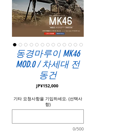
동경마루이 MK46
MOD.0 / 차세대 전
동건
가
JP¥152,000
격
기타 요청사항을 기입하세요. (선택사
항)
0/500