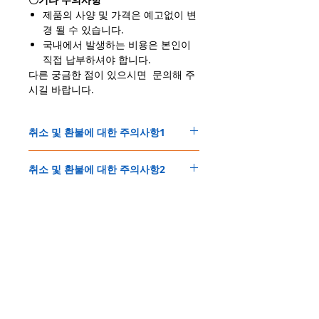
제품의 사양 및 가격은 예고없이 변
경 될 수 있습니다.
국내에서 발생하는 비용은 본인이
직접 납부하셔야 합니다.
다른 궁금한 점이 있으시면 문의해 주
시길 바랍니다.
취소 및 환불에 대한 주의사항1
＊쇼핑몰에서 취급하는 제품은, 모든 제품이
취소 및 환불에 대한 주의사항2
상시 재고가 있는 상태가 아닙니다.
＊제품의 가격변동이 간혹 발생할 수 있습니
결제 후 제품확보 및 발송에 문제없이 진행되
다.
배송정보
는 경우,
이에 다음에 해당되는 경우, 고객님 께서는 취
1. 취소 및 환불은, 구매결제 후 1시간 이내에
소 및 환불요청을 할수 있습니다.
주문한 모든 제품은 국제우체국EMS로 배송
문의하셔야 취소 및 환불이 가능합니다.
1.구매결제 후 7일 이내로 제품확보가 불가능
개인통관고유부호
됩니다.
이후 취소 및 환불 요청시에는 결제금액 50%
할 경우, 취소 후 전액 환불해드립니다.
「칼라파츠부착+파워다운(0.2J이하)」작업요
만 환불됩니다.
2.구매결제 후 가격변동이 발생할 경우, 구매
150불 이상 제품, 목록통관 배제대상 제품일
청이 필요한 제품은, 약 4～7일 정도의 추가기
(결제 후 동시에 제품확보 및 셋팅이 진행되는
자는 취소 및 진행여부를 결정할 수 있으며, 취
결제시 주의사항
경우는 제품주문시 개인통관고유부호를 기입
간이 소요됩니다.
관계로 취소및 환불이 어려운점 양해부탁드립
소시에는 전액 환불해 드립니다.
해 주세요.
에어소프트건 제품은 국내 통관 및 검사기간
니다.)
상기의 주의사항1에 해당되는 경우, 메일로
본 쇼핑몰은 stripe(스트라입)을 이용한 해외
에어소프트제품은 목록통관 배제대상으로 반
이 발생할 수 있으며, 이 경우 약 14일 정도 소
2. 예약제품 등 특수한 판매방식의 제품인 경
별도 연락드립니다.
총포법에 접촉되지 않습니다(銃刀法
결제방식 입니다.