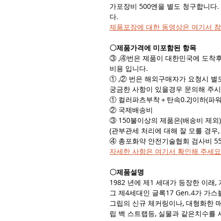
가포장비 500엔을 별도 청구합니다
다.
제품포장에 대한 동영상은 여기서 
〇제품가격에 미포함된 항목
③ ,④번은 제품이 대한민국에 도착
비용 입니다.
① ,② 번은 해외구매자가 요청시 별
궁금한 사항이 있을경우 문의해 주시
① 컬러파츠부착＋탄속0.2J이하(파워
② 국제배송비
③ 150불이상의 제품은(배송비 제외
(관부관세 처리에 대해 잘 모를 경우
④ 총포화약 안전기술협회 검사비 55
자세한 사항은 여기서 확인해 주세요​
〇제품설명
1982 년에 제1 세대가 등장한 이래
그 제4세대인 글록17 Gen.4가 가
그립의 신규 체커링이나, 대형화한 
립 백 스트랩등, 실물과 같은치수를