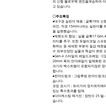
의 신형 블로우백 엔진을계승하여 더
고 있습니다.
〇주요특징
●대구경 실린더 채용 : 글록19의
파인. 직경 15mm나되는 실린더를
을 실현했습니다.
●재현도의 향상 : 실물 글록17 Ge
리티를 추구. 또한 듀얼리코일 스프
화하는 등 세세한 부분의 질감 재현
※ 외부모양만 실물과 똑같이 본뜬 
●Gen.4 스타일의 레일드프레임 :
20mm 폭의 언더레일이 일체화된 프레
크기의 백스트랩이 포함되지않은 장
합니다.
●런야드링크 : 그립후방 런야드링크
습니다.
코킹 표시기 : 트리거의 정지위치에
있는 특수효과를 탑재.
●다이캐스팅 매거진 : 장탄수 25 
습니다.