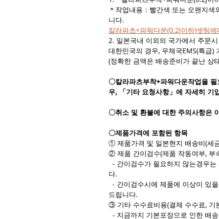
＊작업내용：빨간색 또는 오랜지색의 칼
니다.
칼라파츠+파워다운(0.2J이하)셋팅
2. 일본국내 이외의 국가에서 주문
대한민국의 경우, 우체국EMS(특급) 기
(정확한 금액은 배송준비가 끝난 상
〇칼라파츠부착+파워다운작업을 필요
우, 「기타 요청사항」에 자세히 기
〇취소 및 환불에 대한 주의사항은 
〇제품가격에 포함된 항목
① 제품가격 및 일본현지 배송비(세금
② 제품 간이검수(제품 작동여부, 부
- 간이검수가 필요하지 않는경우는
다.
- 간이검수시에 제품에 이상이 있을
드립니다.
③ 기타 수수료비용(결제 수수료, 기
- 지금까지 기본포장으로 인한 배송