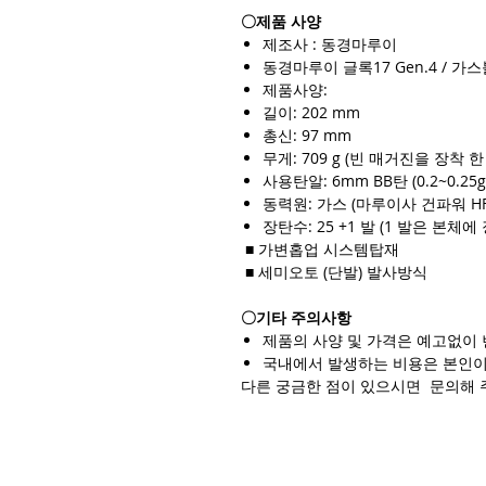
〇제품 사양
제조사 : 동경마루이
동경마루이 글록17 Gen.4 / 
제품사양:
길이: 202 mm
총신: 97 mm
무게: 709 g (빈 매거진을 장착 한
사용탄알: 6mm BB탄 (0.2~0.25g
동력원: 가스 (마루이사 건파워 H
장탄수: 25 +1 발 (1 발은 본체에
■ 가변홉업 시스템탑재
■ 세미오토 (단발) 발사방식
〇기타 주의사항
제품의 사양 및 가격은 예고없이 
국내에서 발생하는 비용은 본인이
다른 궁금한 점이 있으시면 문의해 