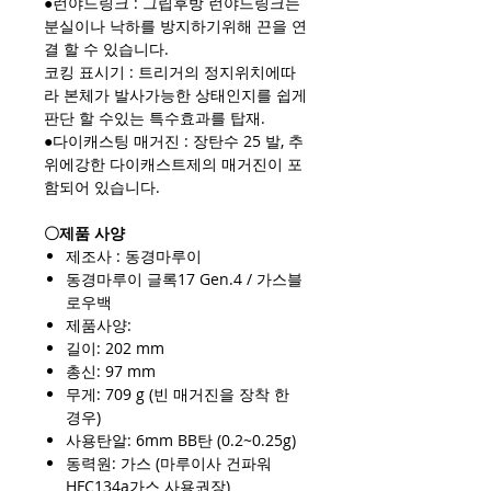
●런야드링크 : 그립후방 런야드링크는
분실이나 낙하를 방지하기위해 끈을 연
결 할 수 있습니다.
코킹 표시기 : 트리거의 정지위치에따
라 본체가 발사가능한 상태인지를 쉽게
판단 할 수있는 특수효과를 탑재.
●다이캐스팅 매거진 : 장탄수 25 발, 추
위에강한 다이캐스트제의 매거진이 포
함되어 있습니다.
〇제품 사양
제조사 : 동경마루이
동경마루이 글록17 Gen.4 / 가스블
로우백
제품사양:
길이: 202 mm
총신: 97 mm
무게: 709 g (빈 매거진을 장착 한
경우)
사용탄알: 6mm BB탄 (0.2~0.25g)
동력원: 가스 (마루이사 건파워
HFC134a가스 사용권장)