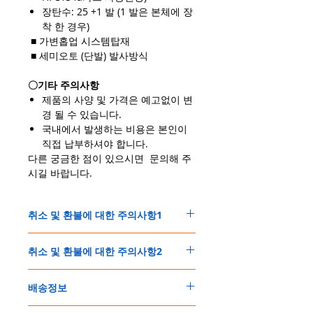
장탄수: 25 +1 발 (1 발은 본체에 장
착 한 경우)
■ 가변홉업 시스템탑재
■ 세미오토 (단발) 발사방식
〇기타 주의사항
제품의 사양 및 가격은 예고없이 변
경 될 수 있습니다.
국내에서 발생하는 비용은 본인이
직접 납부하셔야 합니다.
다른 궁금한 점이 있으시면 문의해 주
시길 바랍니다.
취소 및 환불에 대한 주의사항1
＊쇼핑몰에서 취급하는 제품은, 모든 제품이
취소 및 환불에 대한 주의사항2
상시 재고가 있는 상태가 아닙니다.
＊제품의 가격변동이 간혹 발생할 수 있습니
결제 후 제품확보 및 발송에 문제없이 진행되
다.
배송정보
는 경우,
이에 다음에 해당되는 경우, 고객님 께서는 취
1. 취소 및 환불은, 구매결제 후 1시간 이내에
소 및 환불요청을 할수 있습니다.
주문한 모든 제품은 국제우체국EMS로 배송