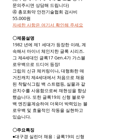
문의주시면 상담해 드립니다)
④ 총포화약 안전기술협회 검사비
55.000원
자세한 사항은 여기서 확인해 주세요​
〇제품설명
1982 년에 제1 세대가 등장한 이래, 계
속해서 마이너 체인지한 글록 시리즈.
그 제4세대인 글록17 Gen.4가 가스블
로우백으로 드디어 등장!
그립의 신규 체커링이나, 대형화한 매
거진캐치 제4세대에서 처음으로 채용
된 착탈식그립 백 스트랩등, 실물과 같
은치수를 사용함으로써 재현성을 향상
했습니다. 또한 글록19의 신형 블로우
백 엔진을계승하여 더욱더 박력있는 블
로우백 및 효율적인 작동을 실현하고
있습니다.
〇주요특징
●대구경 실린더 채용 : 글록19의 신형