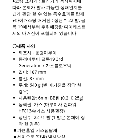
●코킹 표시기 : 트리거의 정지위치에
따라 본체가 발사 가능한 상태인지를
쉽게 판단 할 수 있는 특수효과를 탑재.
●다이캐스팅 매거진 : 장탄수 22 발, 글
록 19에서부터 추위에강한 다이캐스트
제의 매거진이 포함되어 있습니다.
〇제품 사양
제조사 : 동경마루이
동경마루이 글록19 3rd
Generation / 가스블로우백
길이: 187 mm
총신: 87 mm
무게: 640 g (빈 매거진을 장착 한
경우)
사용탄알: 6mm BB탄 (0.2~0.25g)
동력원: 가스 (마루이사 건파워
HFC134a가스 사용권장)
장탄수: 22 +1 발 (1 발은 본체에 장
착 한 경우)
■ 가변홉업 시스템탑재
■ 세미오토 (단발) 발사방식