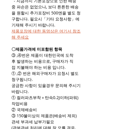
- 지금까지 기본포장으로 인한 배송
중 파손은 없었으나, 보다 튼튼한 배송
을 원할시 추가포장비 500엔을 별도 청
구합니다. 필요시「기타 요청사항」에
기재해 주시기 바랍니다.
제품포장에 대한 동영상은 여기서 참조
해 주세요
〇제품가격에 미포함된 항목
③ ,④번은 제품이 대한민국에 도착
후 발생하는 비용으로, 구매자가 직
접 지불해야 하는 비용 입니다.
① ,② 번은 해외구매자가 요청시 별도
청구됩니다.
궁금한 사항이 있을경우 문의해 주시기
바랍니다.
① 컬러파츠부착＋탄속0.2J이하(파워)
작업비용
② 국제배송비
③ 150불이상의 제품은(배송비 제외)
관세 부과세 납부가필요
(관부관세 처리에 대해 잘 모를 경우,