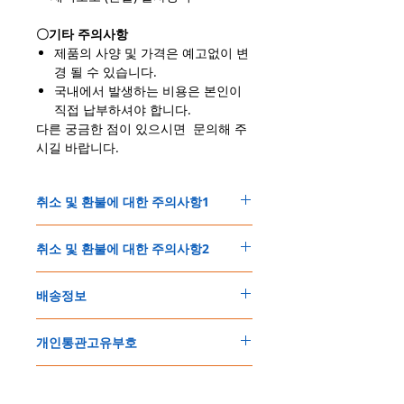
〇기타 주의사항
제품의 사양 및 가격은 예고없이 변
경 될 수 있습니다.
국내에서 발생하는 비용은 본인이
직접 납부하셔야 합니다.
다른 궁금한 점이 있으시면 문의해 주
시길 바랍니다.
취소 및 환불에 대한 주의사항1
＊쇼핑몰에서 취급하는 제품은, 모든 제품이
취소 및 환불에 대한 주의사항2
상시 재고가 있는 상태가 아닙니다.
＊제품의 가격변동이 간혹 발생할 수 있습니
결제 후 제품확보 및 발송에 문제없이 진행되
다.
배송정보
는 경우,
이에 다음에 해당되는 경우, 고객님 께서는 취
1. 취소 및 환불은, 구매결제 후 1시간 이내에
소 및 환불요청을 할수 있습니다.
주문한 모든 제품은 국제우체국EMS로 배송
문의하셔야 취소 및 환불이 가능합니다.
1.구매결제 후 7일 이내로 제품확보가 불가능
개인통관고유부호
됩니다.
이후 취소 및 환불 요청시에는 결제금액 50%
할 경우, 취소 후 전액 환불해드립니다.
「칼라파츠부착+파워다운(0.2J이하)」작업요
만 환불됩니다.
2.구매결제 후 가격변동이 발생할 경우, 구매
150불 이상 제품, 목록통관 배제대상 제품일
청이 필요한 제품은, 약 4～7일 정도의 추가기
(결제 후 동시에 제품확보 및 셋팅이 진행되는
자는 취소 및 진행여부를 결정할 수 있으며, 취
결제시 주의사항
경우는 제품주문시 개인통관고유부호를 기입
간이 소요됩니다.
관계로 취소및 환불이 어려운점 양해부탁드립
소시에는 전액 환불해 드립니다.