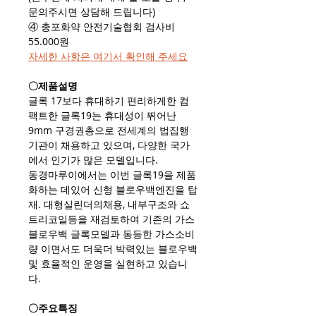
문의주시면 상담해 드립니다)
④ 총포화약 안전기술협회 검사비
55.000원
자세한 사항은 여기서 확인해 주세요​
〇제품설명
글록 17보다 휴대하기 편리하게한 컴
팩트한 글록19는 휴대성이 뛰어난
9mm 구경권총으로 전세계의 법집행
기관이 채용하고 있으며, 다양한 국가
에서 인기가 많은 모델입니다.
동경마루이에서는 이번 글록19을 제품
화하는 데있어 신형 블로우백엔진을 탑
재. 대형실린더의채용, 내부구조와 쇼
트리코일등을 재검토하여 기존의 가스
블로우백 글록모델과 동등한 가스소비
량 이면서도 더욱더 박력있는 블로우백
및 효율적인 운영을 실현하고 있습니
다.
〇주요특징