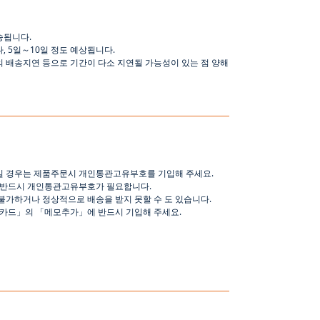
송됩니다
.
나
,
5
일
～
10
일
정도
예상됩니다
.
의 배송지연 등으로
기간이
다소
지연될
가능성이
있는
점
양해
일 경우는 제품주문시 개인통관고유부호를 기입해 주세요
.
 반드시 개인통관고유부호가 필요합니다
.
불가하거나 정상적으로 배송을 받지 못할 수 도 있습니다
.
핑카드
」
의
「
메모추가
」
에 반드시 기입해 주세요
.