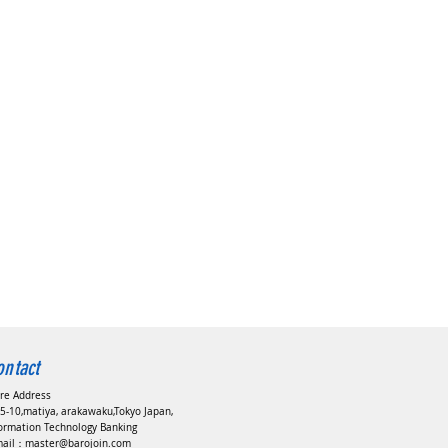
ontact
ore Address
5-10,matiya, arakawaku,Tokyo Japan,
formation Technology Banking
mail：
master@barojoin.com