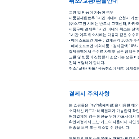
취소/교환/환불안내
교환
및
반품이
가능한
경우
제품결제완료후
1
시간
이내에
요청시
가능
(
취소
/
교환 시에는
반드시
고객센터
,
카카
제품구매
결제후
1
시간
이내의
취소는
전액
1
시간
이후
취소시에는
다음과
같은
수수료
-
에에소프트건
제품
：
결제금액
30%
가
수
-
에어소프트건
이외제품
：
결제금액
10%
결제금액에서
수수료
차액후
남은
금액은
교환
및
반품이
진행될시
소요되는
모든
비
전액
부담해야
합니다
.
취소
/
교환
/
환불
/
자동취소에
대한
상세설
결제시 주의사항
본
쇼핑몰은
PayPal(
페이팔
)
을
이용한
해외
소지하신
카드가
해외결제가
가능한지
확
해외결제의
경우
안전을
위해
카드사에서
확인과정에서
도난
카드의
사용이나
타인
배송을
보류
또는
취소할
수
있습니다
.
무통장
입금은
쇼핑몰에서
결제가 되지 않