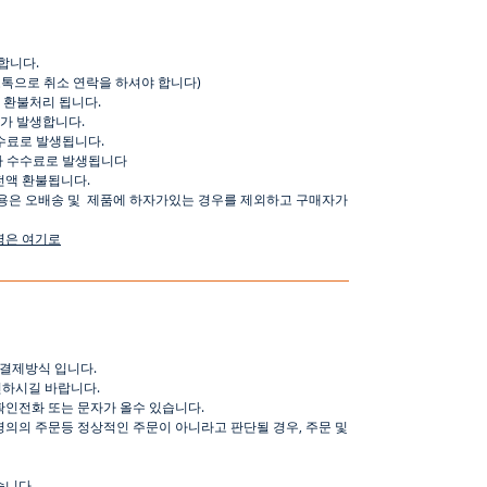
합니다
.
오톡으로
취소
연락을
하셔야
합니다
)
환불처리
됩니다
.
가
발생합니다
.
수료로
발생됩니다
.
가
수수료로
발생됩니다
전액
환불됩니다
.
용은
오배송
및
제품에
하자가있는
경우를
제외하고
구매자가
명은
여기로
결제방식
입니다
.
인하시길
바랍니다
.
확인전화
또는
문자가
올수
있습니다
.
명의의
주문등
정상적인
주문이
아니라고
판단될
경우
,
주문
및
습니다
.