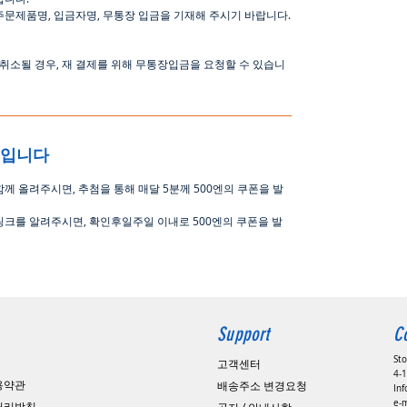
주문제품명
,
입금자명
,
무통장 입금을 기재해 주시기 바랍니다
.
취소될
경우
,
재
결제를
위해
무통장입금을
요청할
수
있습니
중입니다
함께 올려주시면
,
추첨을 통해 매달
5
분께
500
엔의 쿠폰을 발
링크를 알려주시면, 확인후일주일 이내로
500
엔의 쿠폰을 발
Support
C
St
고객센터
4-1
용약관
배송주소 변경요청
In
e-
 처리방침
공지 / 안내사항