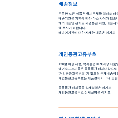
배송정보
주문한 모든 제품은 국제우체국 택배로 배
배송기간은
지역에 따라 다소 차이가 있으
해외배송인
관계로
세관통관 지연, 배송사
해
주시기
바랍니다
.
배송에기간에 대한
자세한 내용은 여기로
개인통관고유부호
150
불 이상 제품
,
목록통관 배제대상 제품
에어소프트제품은 목록통관 배제대상으로
'
개인통관고유부호
'
가 없으면 국제배송이 
개인통관교유부호는 제품결제시
「
내 쇼
목록통관 배제품목
상세설명은 여기로
개인통관고유부호
상세설명은 여기로