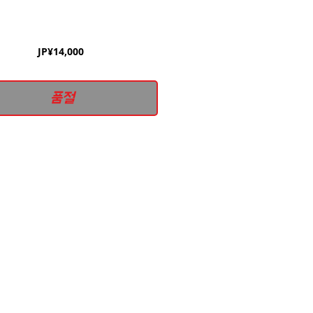
가
JP¥14,000
격
품절