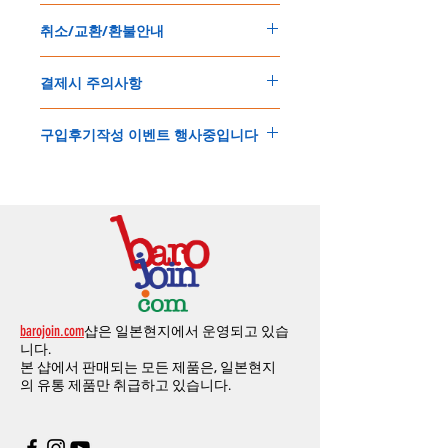
150
불 이상 제품
,
목록통관 배제대상 제품일
5
일
～
10
일
정도
예상됩니다
.
취소/교환/환불안내
경우는 제품주문시 개인통관고유부호를 기입
해외배송인
관계로
세관통관 지연, 배송사의
해 주세요
.
배송지연 등으로
기간이
다소
지연될
가능성
교환
및
반품이
가능한
경우
에어소프트제품은 목록통관 배제대상으로 반
이
있는
점
양해해
주시기
바랍니다
.
결제시 주의사항
제품결제완료후
1
시간
이내에
요청시
가능합
드시 개인통관고유부호가 필요합니다
.
배송에기간에 대한
자세한 내용은 여기로
니다
.
'
개인통관고유부호
'
가 없으면 국제배송이 불
본
쇼핑몰은
PayPal(
페이팔
)
을
이용한
해외결
(
취소
/
교환 시에는
반드시
고객센터
,
카카오톡
가하거나 정상적으로 배송을 받지 못할 수 도
구입후기작성 이벤트 행사중입니다
제방식
입니다
.
으로
취소
연락을
하셔야
합니다
)
있습니다
.
소지하신
카드가
해외결제가
가능한지
확인하
제품구매
결제후
1
시간
이내의
취소는
전액
개인통관교유부호는 제품결제시
「
내 쇼핑카
구입후기 계시판에 구입한 제품을 사진과 함
시길
바랍니다
.
환불처리
됩니다
.
드
」
의
「
메모추가
」
에 반드시 기입해 주세
께 올려주시면
,
추첨을 통해 매달
5
분께
500
해외결제의
경우
안전을
위해
카드사에서
확
1
시간
이후
취소시에는
다음과
같은
수수료가
요
.
엔의 쿠폰을 발송해 드립니다
.
인전화
또는
문자가
올수
있습니다
.
발생합니다
.
인스타그램
,
페이스북등에 리뷰를 올리고 링
확인과정에서
도난
카드의
사용이나
타인
명
-
에에소프트건
제품
：
결제금액
30%
가
수수
목록통관 배제품목
상세설명은 여기로
크를 알려주시면, 확인후일주일 이내로
500
엔
의의
주문등
정상적인
주문이
아니라고
판단
료로
발생됩니다
.
개인통관고유부호
상세설명은 여기로
의 쿠폰을 발송해 드립니다
.(
매달
1
회에 한함
)
될
경우
,
주문
및
배송을
보류
또는
취소할
수
-
에어소프트건
이외제품
：
결제금액
10%
가
있습니다
.
수수료로
발생됩니다
결제금액에서
수수료
차액후
남은
금액은
전
무통장
입금은
쇼핑몰에서
결제가 되지 않습
액
환불됩니다
.
barojoin.com
샵은 일본현지에서 운영되고 있습
니다
.
교환
및
반품이
진행될시
소요되는
모든
비용
니다.
고객센터로
문의하셔야 하며
,
문의내용에 주
은
오배송
및
제품에
하자가있는
경우를
제외
본 샵에서 판매되는 모든 제품은, 일본현지
문제품명
,
입금자명
,
무통장 입금을 기재해 주
하고
구매자가
전액
부담해야
합니다
.
의
유통 제품만 취급하고 있습니다.
시기 바랍니다
.
취소
/
교환
/
환불
/
자동취소에
대한
상세설명
은
여기로
주의사항
주문제품수령후
카드사에서의
해외결제가
취