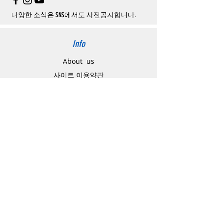
소될
경우
,
재
결제를
위해
무통장입금을
요청
할
수
있습니다
.
다양한 소식은 SNS에서도 사전공지합니다.
Info
About us
사이트 이용약관
​개인정보 처리방침
特定商取引法に関わる表示
Support
고객센터
배송주소 변경요청
공지 / 안내사항
배송 / 통관 / 관세
제품결제방법