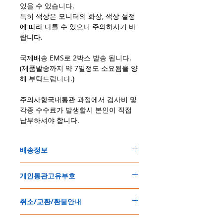
있을 수 있습니다.
특히 색상은 모니터의 화상, 색상 설정
에 따라 다를 수 있으니 주의하시기 바
랍니다.
국제배송 EMS로 2박스 발송 됩니다.
(제품발송까지 약 7일정도 소요됨을 양
해 부탁드립니다.)
주의사항국내통관 과정에서 검사비 및
각종 수수료가 발생할시 본인이 직접
납부하셔야 합니다.
배송정보
주문한 모든 제품은 국제우체국 택배로 배송
개인통관고유부호
됩니다
.
배송기간은
지역에 따라 다소 차이가 있으나
,
150
불 이상 제품
,
목록통관 배제대상 제품일
5
일
～
10
일
정도
예상됩니다
.
취소/교환/환불안내
경우는 제품주문시 개인통관고유부호를 기입
해외배송인
관계로
세관통관 지연, 배송사의
해 주세요
.
배송지연 등으로
기간이
다소
지연될
가능성
교환
및
반품이
가능한
경우
에어소프트제품은 목록통관 배제대상으로 반
이
있는
점
양해해
주시기
바랍니다
.