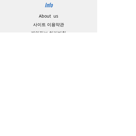
Info
About us
사이트 이용약관
​개인정보 처리방침
特定商取引法に関わる表示
Support
고객센터
배송주소 변경요청
공지 / 안내사항
배송 / 통관 / 관세
제품결제방법
배송기간