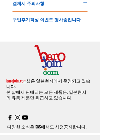
결제시 주의사항
제품결제완료후
1
시간
이내에
요청시
가능합
드시 개인통관고유부호가 필요합니다
.
배송에기간에 대한
자세한 내용은 여기로
니다
.
'
개인통관고유부호
'
가 없으면 국제배송이 불
본
쇼핑몰은
PayPal(
페이팔
)
을
이용한
해외결
(
취소
/
교환 시에는
반드시
고객센터
,
카카오톡
가하거나 정상적으로 배송을 받지 못할 수 도
구입후기작성 이벤트 행사중입니다
제방식
입니다
.
으로
취소
연락을
하셔야
합니다
)
있습니다
.
소지하신
카드가
해외결제가
가능한지
확인하
제품구매
결제후
1
시간
이내의
취소는
전액
개인통관교유부호는 제품결제시
「
내 쇼핑카
구입후기 계시판에 구입한 제품을 사진과 함
시길
바랍니다
.
환불처리
됩니다
.
드
」
의
「
메모추가
」
에 반드시 기입해 주세
께 올려주시면
,
추첨을 통해 매달
5
분께
500
해외결제의
경우
안전을
위해
카드사에서
확
1
시간
이후
취소시에는
다음과
같은
수수료가
요
.
엔의 쿠폰을 발송해 드립니다
.
인전화
또는
문자가
올수
있습니다
.
발생합니다
.
인스타그램
,
페이스북등에 리뷰를 올리고 링
확인과정에서
도난
카드의
사용이나
타인
명
-
에에소프트건
제품
：
결제금액
30%
가
수수
목록통관 배제품목
상세설명은 여기로
크를 알려주시면, 확인후일주일 이내로
500
엔
의의
주문등
정상적인
주문이
아니라고
판단
료로
발생됩니다
.
개인통관고유부호
상세설명은 여기로
의 쿠폰을 발송해 드립니다
.(
매달
1
회에 한함
)
될
경우
,
주문
및
배송을
보류
또는
취소할
수
-
에어소프트건
이외제품
：
결제금액
10%
가
있습니다
.
수수료로
발생됩니다
결제금액에서
수수료
차액후
남은
금액은
전
무통장
입금은
쇼핑몰에서
결제가 되지 않습
액
환불됩니다
.
barojoin.com
샵은 일본현지에서 운영되고 있습
니다
.
교환
및
반품이
진행될시
소요되는
모든
비용
니다.
고객센터로
문의하셔야 하며
,
문의내용에 주
은
오배송
및
제품에
하자가있는
경우를
제외
본 샵에서 판매되는 모든 제품은, 일본현지
문제품명
,
입금자명
,
무통장 입금을 기재해 주
하고
구매자가
전액
부담해야
합니다
.
의
유통 제품만 취급하고 있습니다.
시기 바랍니다
.
취소
/
교환
/
환불
/
자동취소에
대한
상세설명
은
여기로
주의사항
주문제품수령후
카드사에서의
해외결제가
취
소될
경우
,
재
결제를
위해
무통장입금을
요청
할
수
있습니다
.
다양한 소식은 SNS에서도 사전공지합니다.