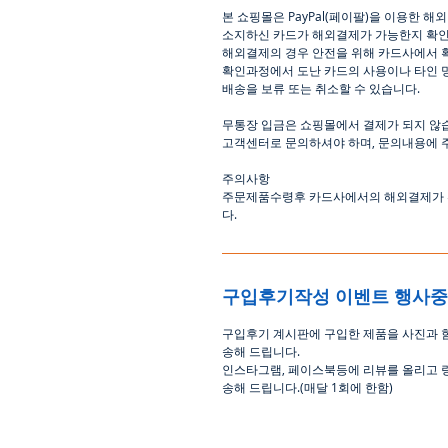
본
쇼핑몰은
PayPal(
페이팔
)
을
이용한
해외
소지하신
카드가
해외결제가
가능한지
확
해외결제의
경우
안전을
위해
카드사에서
확인과정에서
도난
카드의
사용이나
타인
배송을
보류
또는
취소할
수
있습니다
.
무통장
입금은
쇼핑몰에서
결제가 되지 않
고객센터로
문의하셔야 하며
,
문의내용에 
주의사항
주문제품수령후
카드사에서의
해외결제가
다
.
구입후기작성 이벤트 행사
구입후기 계시판에 구입한 제품을 사진과 
송해 드립니다
.
인스타그램
,
페이스북등에 리뷰를 올리고 
송해 드립니다
.(
매달
1
회에 한함
)