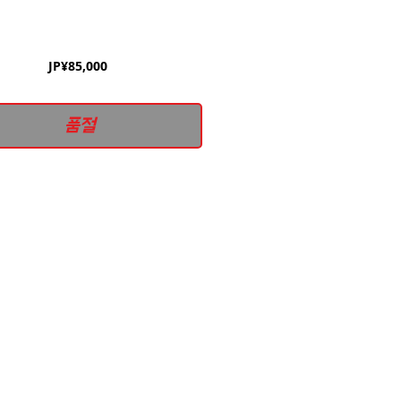
가
JP¥85,000
격
품절