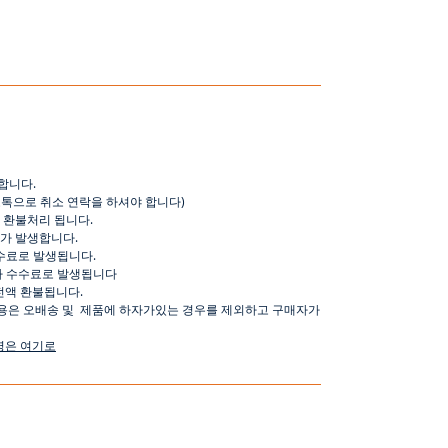
합니다
.
오톡으로
취소
연락을
하셔야
합니다
)
환불처리
됩니다
.
가
발생합니다
.
수료로
발생됩니다
.
가
수수료로
발생됩니다
전액
환불됩니다
.
용은
오배송
및
제품에
하자가있는
경우를
제외하고
구매자가
명은
여기로