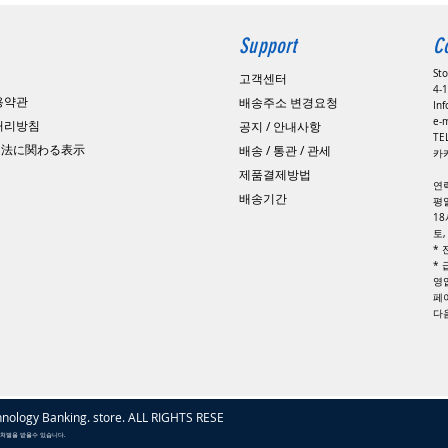
Support
C
St
고객센터
4-1
용약관
배송주소 변경요청
In
e-
 처리방침
공지 / 안내사항
​T
引法に関わる表示
배송 / 통관 / 관세
카카
제품결제방법
연
배송기간
평일
1
토
*
*
영
페
​
nology Banking. store. ALL RIGHTS RESERVED
 처벌을 받을수 있습니다.