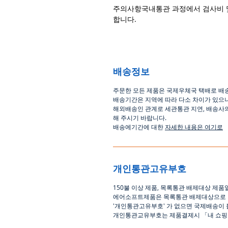
주의사항국내통관 과정에서 검사비 
합니다.
배송정보
주문한 모든 제품은 국제우체국 택배로 배
배송기간은
지역에 따라 다소 차이가 있으
해외배송인
관계로
세관통관 지연, 배송사
해
주시기
바랍니다
.
배송에기간에 대한
자세한 내용은 여기로
개인통관고유부호
150
불 이상 제품
,
목록통관 배제대상 제품
에어소프트제품은 목록통관 배제대상으로
'
개인통관고유부호
'
가 없으면 국제배송이 
개인통관교유부호는 제품결제시
「
내 쇼