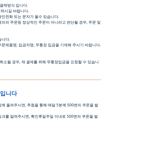
결제방식
입니다
.
인하시길
바랍니다
.
확인전화
또는
문자가
올수
있습니다
.
명의의
주문등
정상적인
주문이
아니라고
판단될
경우
,
주문
및
습니다
.
주문제품명
,
입금자명
,
무통장 입금을 기재해 주시기 바랍니다
.
취소될
경우
,
재
결제를
위해
무통장입금을
요청할
수
있습니
중입니다
함께 올려주시면
,
추첨을 통해 매달
5
분께
500
엔의 쿠폰을 발
링크를 알려주시면, 확인후일주일 이내로
500
엔의 쿠폰을 발