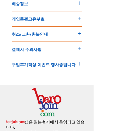
배송정보
주문한 모든 제품은 국제우체국 택배로 배송
개인통관고유부호
됩니다
.
배송기간은
지역에 따라 다소 차이가 있으나
,
150
불 이상 제품
,
목록통관 배제대상 제품일
5
일
～
10
일
정도
예상됩니다
.
취소/교환/환불안내
경우는 제품주문시 개인통관고유부호를 기입
해외배송인
관계로
세관통관 지연, 배송사의
해 주세요
.
배송지연 등으로
기간이
다소
지연될
가능성
교환
및
반품이
가능한
경우
에어소프트제품은 목록통관 배제대상으로 반
이
있는
점
양해해
주시기
바랍니다
.
결제시 주의사항
제품결제완료후
1
시간
이내에
요청시
가능합
드시 개인통관고유부호가 필요합니다
.
배송에기간에 대한
자세한 내용은 여기로
니다
.
'
개인통관고유부호
'
가 없으면 국제배송이 불
본 쇼핑몰은 stripe(스트라입)을 이용한 해외
(
취소
/
교환 시에는
반드시
고객센터
,
카카오톡
가하거나 정상적으로 배송을 받지 못할 수 도
구입후기작성 이벤트 행사중입니다
결제방식 입니다.
으로
취소
연락을
하셔야
합니다
)
있습니다
.
소지하신 카드가 해외결제가 가능한지 확인하
제품구매
결제후
1
시간
이내의
취소는
전액
개인통관교유부호는 제품결제시
「
내 쇼핑카
구입후기 계시판에 구입한 제품을 사진과 함
시길 바랍니다.
환불처리
됩니다
.
드
」
의
「
메모추가
」
에 반드시 기입해 주세
께 올려주시면
,
추첨을 통해 매달
5
분께
500
해외결제후, 카드사에서 안전을 위해 확인전
1
시간
이후
취소시에는
다음과
같은
수수료가
요
.
엔의 쿠폰을 발송해 드립니다
.
화 또는 문자가 올 수 있습니다.
발생합니다
.
인스타그램
,
페이스북등에 리뷰를 올리고 링
확인과정에서 도난 카드 사용이나 타인 명의
-
에에소프트건
제품
：
결제금액
30%
가
수수
목록통관 배제품목
상세설명은 여기로
크를 알려주시면, 확인후일주일 이내로
500
엔
의 주문등 정상적인 주문이 아니라고 판단될
료로
발생됩니다
.
개인통관고유부호
상세설명은 여기로
의 쿠폰을 발송해 드립니다
.(
매달
1
회에 한함
)
경우, 주문 및 배송을 보류 또는 취소할 수 있
-
에어소프트건
이외제품
：
결제금액
10%
가
습니다.
수수료로
발생됩니다
해외송금 입금은 쇼핑몰에서 결제가 되지 않
결제금액에서
수수료
차액후
남은
금액은
전
습니다.
액
환불됩니다
.
barojoin.com
샵은 일본현지에서 운영되고 있습
해외송금가능한 앱을 이용해 주시기 바라며,
교환
및
반품이
진행될시
소요되는
모든
비용
니다.
구매전 사전에 고객센터로 문의하셔야 합니
은
오배송
및
제품에
하자가있는
경우를
제외