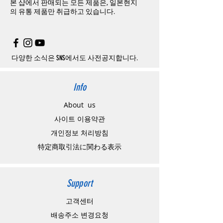
본 샵에서 판매되는 모든 제품은, 일본현지
다. 문의내용에 주문제품명, 입금자명(영문)을
하고
구매자가
전액
부담해야
합니다
.
의
유통 제품만 취급하고 있습니다.
기재해 주시기 바랍니다.
취소
/
교환
/
환불
/
자동취소에
대한
상세설명
주의사항
은
여기로
주문제품수령후 카드사에서의 해외결제가 취
소될 경우, 재 결제를 요청할 수 있으며, 무통
장입금을 요청할수도 있습니다.
다양한 소식은 SNS에서도 사전공지합니다.
Info
About us
사이트 이용약관
​개인정보 처리방침
特定商取引法に関わる表示
Support
고객센터
배송주소 변경요청