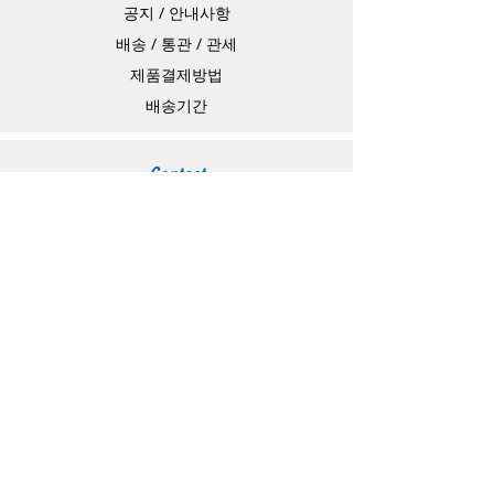
공지 / 안내사항
배송 / 통관 / 관세
제품결제방법
배송기간
Contact
Store Address
4-15-10,matiya, arakawaku,Tokyo Japan,
Information Technology Banking
e-mail：
master@barojoin.com
​TEL：81-80-3354-1863
카카오톡 ID：barojoin(오전10시 부터 오후
13시까지)
연락가능 시간
평일 10:00 ~ 13:30
18시 이후는 프라이버시 시간입니다.
토, 일요일 공휴일(일본이 지정한 휴일) 은 휴