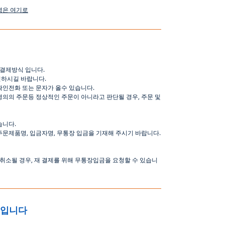
명은
여기로
결제방식
입니다
.
인하시길
바랍니다
.
확인전화
또는
문자가
올수
있습니다
.
명의의
주문등
정상적인
주문이
아니라고
판단될
경우
,
주문
및
습니다
.
주문제품명
,
입금자명
,
무통장 입금을 기재해 주시기 바랍니다
.
취소될
경우
,
재
결제를
위해
무통장입금을
요청할
수
있습니
중입니다