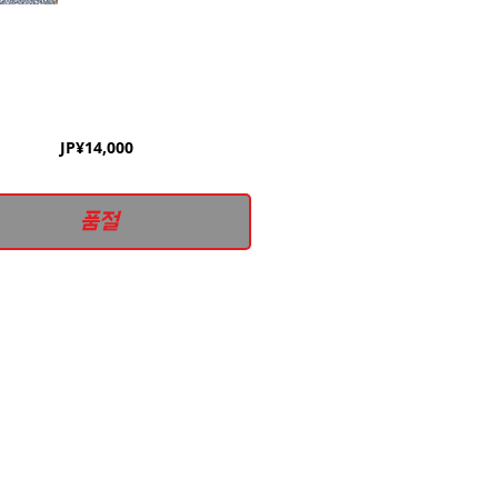
가
JP¥14,000
격
품절