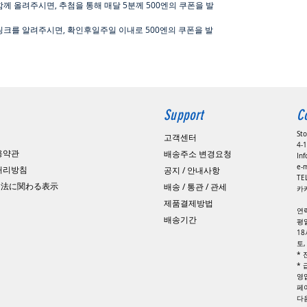
함께 올려주시면
,
추첨을 통해 매달
5
분께
500
엔의 쿠폰을 발
링크를 알려주시면, 확인후일주일 이내로
500
엔의 쿠폰을 발
Support
C
St
고객센터
4-1
용약관
배송주소 변경요청
In
e-
 처리방침
공지 / 안내사항
​T
引法に関わる表示
배송 / 통관 / 관세
카카
제품결제방법
연
배송기간
평일
1
토
*
*
영
페
​