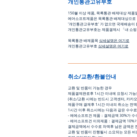
개인통관고유부호
150
불 이상 제품
,
목록통관 배제대상 제품
에어소프트제품은 목록통관 배제대상으로
'
개인통관고유부호
'
가 없으면 국제배송이 
개인통관교유부호는 제품결제시
「
내 쇼
목록통관 배제품목
상세설명은 여기로
개인통관고유부호
상세설명은 여기로
취소/교환/환불안내
교환
및
반품이
가능한
경우
제품결제완료후
1
시간
이내에
요청시
가능
(
취소
/
교환 시에는
반드시
고객센터
,
카카
제품구매
결제후
1
시간
이내의
취소는
전액
1
시간
이후
취소시에는
다음과
같은
수수료
-
에에소프트건
제품
：
결제금액
30%
가
수
-
에어소프트건
이외제품
：
결제금액
10%
결제금액에서
수수료
차액후
남은
금액은
교환
및
반품이
진행될시
소요되는
모든
비