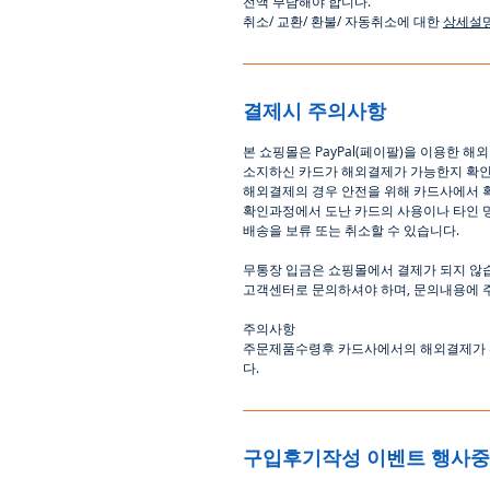
전액
부담해야
합니다
.
취소
/
교환
/
환불
/
자동취소에
대한
상세설
결제시 주의사항
본
쇼핑몰은
PayPal(
페이팔
)
을
이용한
해외
소지하신
카드가
해외결제가
가능한지
확
해외결제의
경우
안전을
위해
카드사에서
확인과정에서
도난
카드의
사용이나
타인
배송을
보류
또는
취소할
수
있습니다
.
무통장
입금은
쇼핑몰에서
결제가 되지 않
고객센터로
문의하셔야 하며
,
문의내용에 
주의사항
주문제품수령후
카드사에서의
해외결제가
다
.
구입후기작성 이벤트 행사