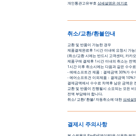
개인통관고유부호
상세설명은 여기로
취소/교환/환불안내
교환
및
반품이
가능한
경우
제품결제완료후
1
시간
이내에
요청시
가능
(
취소
/
교환 시에는
반드시
고객센터
,
카카
제품구매
결제후
1
시간
이내의
취소는
전액
1
시간
이후
취소시에는
다음과
같은
수수료
-
에에소프트건
제품
：
결제금액
30%
가
수
-
에어소프트건
이외제품
：
결제금액
10%
결제금액에서
수수료
차액후
남은
금액은
교환
및
반품이
진행될시
소요되는
모든
비
전액
부담해야
합니다
.
취소
/
교환
/
환불
/
자동취소에
대한
상세설
결제시 주의사항
본
쇼핑몰은
PayPal(
페이팔
)
을
이용한
해외