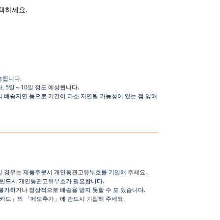
택하세요.
송됩니다
.
나
,
5
일
～
10
일
정도
예상됩니다
.
의 배송지연 등으로
기간이
다소
지연될
가능성이
있는
점
양해
일 경우는 제품주문시 개인통관고유부호를 기입해 주세요
.
 반드시 개인통관고유부호가 필요합니다
.
불가하거나 정상적으로 배송을 받지 못할 수 도 있습니다
.
핑카드
」
의
「
메모추가
」
에 반드시 기입해 주세요
.