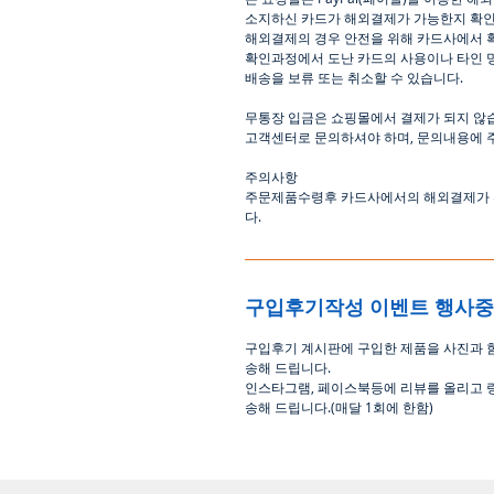
소지하신
카드가
해외결제가
가능한지
확
해외결제의
경우
안전을
위해
카드사에서
확인과정에서
도난
카드의
사용이나
타인
배송을
보류
또는
취소할
수
있습니다
.
무통장
입금은
쇼핑몰에서
결제가 되지 않
고객센터로
문의하셔야 하며
,
문의내용에 
주의사항
주문제품수령후
카드사에서의
해외결제가
다
.
구입후기작성 이벤트 행사
구입후기 계시판에 구입한 제품을 사진과 
송해 드립니다
.
인스타그램
,
페이스북등에 리뷰를 올리고 
송해 드립니다
.(
매달
1
회에 한함
)