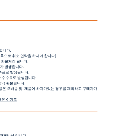
합니다
.
오톡으로
취소
연락을
하셔야
합니다
)
환불처리
됩니다
.
가
발생합니다
.
수료로
발생됩니다
.
가
수수료로
발생됩니다
전액
환불됩니다
.
용은
오배송
및
제품에
하자가있는
경우를
제외하고
구매자가
명은
여기로
결제방식
입니다
.