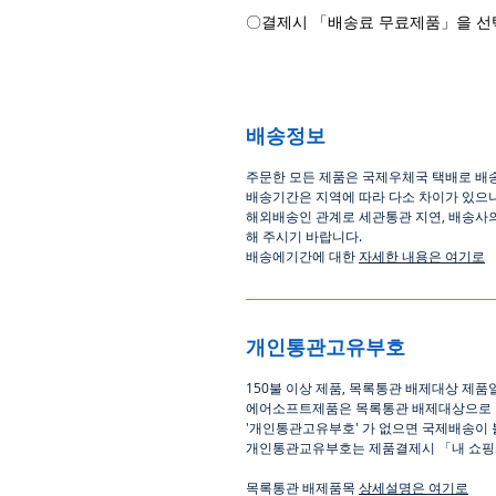
〇결제시 「배송료 무료제품」을 선
배송정보
주문한 모든 제품은 국제우체국 택배로 배
배송기간은
지역에 따라 다소 차이가 있으
해외배송인
관계로
세관통관 지연, 배송사
해
주시기
바랍니다
.
배송에기간에 대한
자세한 내용은 여기로
개인통관고유부호
150
불 이상 제품
,
목록통관 배제대상 제품
에어소프트제품은 목록통관 배제대상으로
'
개인통관고유부호
'
가 없으면 국제배송이 
개인통관교유부호는 제품결제시
「
내 쇼
목록통관 배제품목
상세설명은 여기로