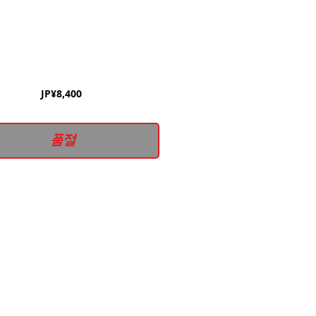
가
JP¥8,400
격
품절