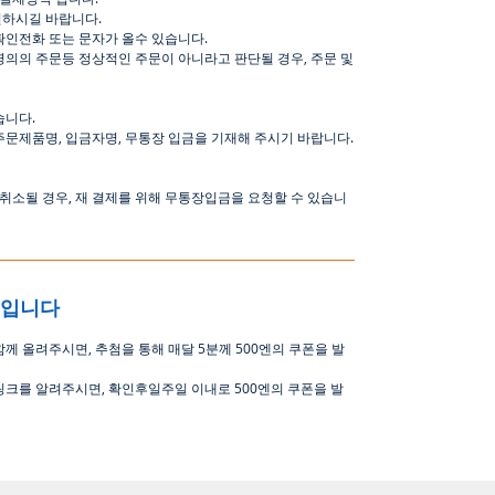
인하시길
바랍니다
.
확인전화
또는
문자가
올수
있습니다
.
명의의
주문등
정상적인
주문이
아니라고
판단될
경우
,
주문
및
습니다
.
주문제품명
,
입금자명
,
무통장 입금을 기재해 주시기 바랍니다
.
취소될
경우
,
재
결제를
위해
무통장입금을
요청할
수
있습니
중입니다
함께 올려주시면
,
추첨을 통해 매달
5
분께
500
엔의 쿠폰을 발
링크를 알려주시면, 확인후일주일 이내로
500
엔의 쿠폰을 발