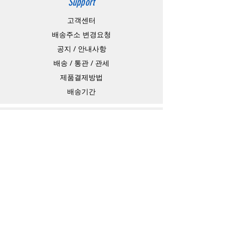
Support
고객센터
배송주소 변경요청
공지 / 안내사항
배송 / 통관 / 관세
제품결제방법
배송기간
Contact
Store Address
4-15-10,matiya, arakawaku,Tokyo Japan,
Information Technology Banking
e-mail：
master@barojoin.com
​TEL：81-80-3354-1863
카카오톡 ID：barojoin(오전10시 부터 오후
13시까지)