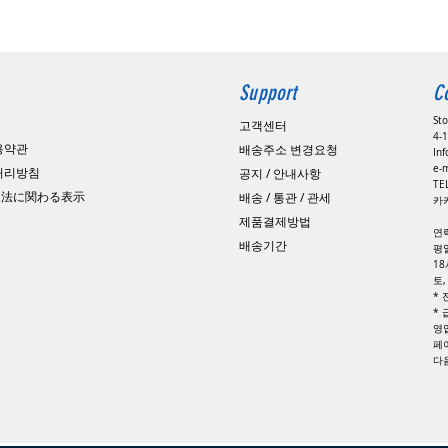
Support
C
St
고객센터
4-1
용약관
배송주소 변경요청
In
e-
 처리방침
공지 / 안내사항
​T
引法に関わる表示
배송 / 통관 / 관세
카카
제품결제방법
연
배송기간
평일
1
토
*
*
영
페
​