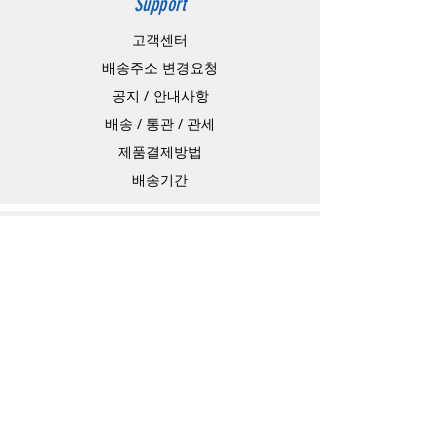
Support
고객센터
배송주소 변경요청
공지 / 안내사항
배송 / 통관 / 관세
제품결제방법
배송기간
Contact
Store Address
4-15-10,matiya, arakawaku,Tokyo Japan,
Information Technology Banking
e-mail：
master@barojoin.com
​TEL：81-80-3354-1863
카카오톡 ID：barojoin(오전10시 부터 오후
13시까지)