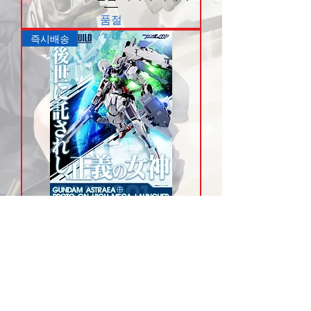
품절
즉시배송
METAL BUILD 아스트레아＋프로트
GN 하이메가런쳐
품절
즉시배송