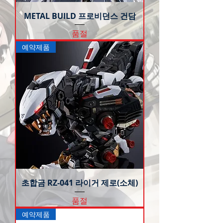
METAL BUILD 프로비던스 건담
품절
예약제품
초합금 RZ-041 라이거 제로(소체)
품절
예약제품