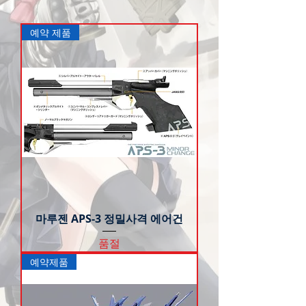
예약 제품
마루젠 APS-3 정밀사격 에어건
품절
예약제품