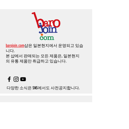
환불처리
됩니다
.
드
」
의
「
메모추가
」
에 반드시 기입해 주세
께 올려주시면
,
추첨을 통해 매달
5
분께
500
해외결제의
경우
안전을
위해
카드사에서
확
1
시간
이후
취소시에는
다음과
같은
수수료가
요
.
엔의 쿠폰을 발송해 드립니다
.
인전화
또는
문자가
올수
있습니다
.
발생합니다
.
인스타그램
,
페이스북등에 리뷰를 올리고 링
확인과정에서
도난
카드의
사용이나
타인
명
-
에에소프트건
제품
：
결제금액
30%
가
수수
목록통관 배제품목
상세설명은 여기로
크를 알려주시면, 확인후일주일 이내로
500
엔
의의
주문등
정상적인
주문이
아니라고
판단
료로
발생됩니다
.
개인통관고유부호
상세설명은 여기로
의 쿠폰을 발송해 드립니다
.(
매달
1
회에 한함
)
될
경우
,
주문
및
배송을
보류
또는
취소할
수
-
에어소프트건
이외제품
：
결제금액
10%
가
있습니다
.
수수료로
발생됩니다
결제금액에서
수수료
차액후
남은
금액은
전
무통장
입금은
쇼핑몰에서
결제가 되지 않습
액
환불됩니다
.
barojoin.com
샵은 일본현지에서 운영되고 있습
니다
.
교환
및
반품이
진행될시
소요되는
모든
비용
니다.
고객센터로
문의하셔야 하며
,
문의내용에 주
은
오배송
및
제품에
하자가있는
경우를
제외
본 샵에서 판매되는 모든 제품은, 일본현지
문제품명
,
입금자명
,
무통장 입금을 기재해 주
하고
구매자가
전액
부담해야
합니다
.
의
유통 제품만 취급하고 있습니다.
시기 바랍니다
.
취소
/
교환
/
환불
/
자동취소에
대한
상세설명
은
여기로
주의사항
주문제품수령후
카드사에서의
해외결제가
취
소될
경우
,
재
결제를
위해
무통장입금을
요청
할
수
있습니다
.
다양한 소식은 SNS에서도 사전공지합니다.
Info
About us
사이트 이용약관