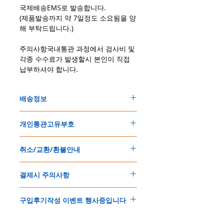
국제배송EMS로 발송합니다.
(제품발송까지 약 7일정도 소요됨을 양
해 부탁드립니다.)
주의사항국내통관 과정에서 검사비 및
각종 수수료가 발생할시 본인이 직접
납부하셔야 합니다.
배송정보
주문한 모든 제품은 국제우체국 택배로 배송
개인통관고유부호
됩니다
.
배송기간은
지역에 따라 다소 차이가 있으나
,
150
불 이상 제품
,
목록통관 배제대상 제품일
5
일
～
10
일
정도
예상됩니다
.
취소/교환/환불안내
경우는 제품주문시 개인통관고유부호를 기입
해외배송인
관계로
세관통관 지연, 배송사의
해 주세요
.
배송지연 등으로
기간이
다소
지연될
가능성
교환
및
반품이
가능한
경우
에어소프트제품은 목록통관 배제대상으로 반
이
있는
점
양해해
주시기
바랍니다
.
결제시 주의사항
제품결제완료후
1
시간
이내에
요청시
가능합
드시 개인통관고유부호가 필요합니다
.
배송에기간에 대한
자세한 내용은 여기로
니다
.
'
개인통관고유부호
'
가 없으면 국제배송이 불
본
쇼핑몰은
PayPal(
페이팔
)
을
이용한
해외결
(
취소
/
교환 시에는
반드시
고객센터
,
카카오톡
가하거나 정상적으로 배송을 받지 못할 수 도
구입후기작성 이벤트 행사중입니다
제방식
입니다
.
으로
취소
연락을
하셔야
합니다
)
있습니다
.
소지하신
카드가
해외결제가
가능한지
확인하
제품구매
결제후
1
시간
이내의
취소는
전액
개인통관교유부호는 제품결제시
「
내 쇼핑카
구입후기 계시판에 구입한 제품을 사진과 함
시길
바랍니다
.