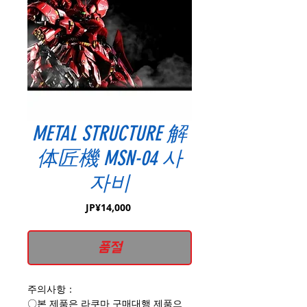
METAL STRUCTURE 解
体匠機 MSN-04 사
자비
가
JP¥14,000
격
품절
주의사항：
〇본 제품은 라쿠마 구매대행 제품으