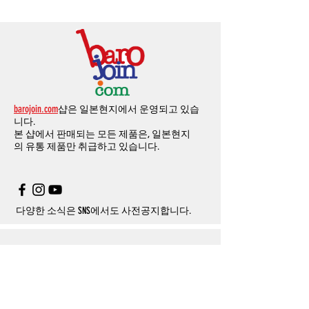
환불처리
됩니다
.
드
」
의
「
메모추가
」
에 반드시 기입해 주세
께 올려주시면
,
추첨을 통해 매달
5
분께
500
해외결제의
경우
안전을
위해
카드사에서
확
1
시간
이후
취소시에는
다음과
같은
수수료가
요
.
엔의 쿠폰을 발송해 드립니다
.
인전화
또는
문자가
올수
있습니다
.
발생합니다
.
인스타그램
,
페이스북등에 리뷰를 올리고 링
확인과정에서
도난
카드의
사용이나
타인
명
-
에에소프트건
제품
：
결제금액
30%
가
수수
목록통관 배제품목
상세설명은 여기로
크를 알려주시면, 확인후일주일 이내로
500
엔
의의
주문등
정상적인
주문이
아니라고
판단
료로
발생됩니다
.
개인통관고유부호
상세설명은 여기로
의 쿠폰을 발송해 드립니다
.(
매달
1
회에 한함
)
될
경우
,
주문
및
배송을
보류
또는
취소할
수
-
에어소프트건
이외제품
：
결제금액
10%
가
있습니다
.
수수료로
발생됩니다
결제금액에서
수수료
차액후
남은
금액은
전
무통장
입금은
쇼핑몰에서
결제가 되지 않습
액
환불됩니다
.
barojoin.com
샵은 일본현지에서 운영되고 있습
니다
.
교환
및
반품이
진행될시
소요되는
모든
비용
니다.
고객센터로
문의하셔야 하며
,
문의내용에 주
은
오배송
및
제품에
하자가있는
경우를
제외
본 샵에서 판매되는 모든 제품은, 일본현지
문제품명
,
입금자명
,
무통장 입금을 기재해 주
하고
구매자가
전액
부담해야
합니다
.
의
유통 제품만 취급하고 있습니다.
시기 바랍니다
.
취소
/
교환
/
환불
/
자동취소에
대한
상세설명
은
여기로
주의사항
주문제품수령후
카드사에서의
해외결제가
취
소될
경우
,
재
결제를
위해
무통장입금을
요청
할
수
있습니다
.
다양한 소식은 SNS에서도 사전공지합니다.
Info
About us
사이트 이용약관