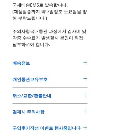
국제배송EMS로 발송합니다.
(제품발송까지 약 7일정도 소요됨을 양
해 부탁드립니다.)
주의사항국내통관 과정에서 검사비 및
각종 수수료가 발생할시 본인이 직접
납부하셔야 합니다.
배송정보
주문한 모든 제품은 국제우체국 택배로 배송
개인통관고유부호
됩니다
.
배송기간은
지역에 따라 다소 차이가 있으나
,
150
불 이상 제품
,
목록통관 배제대상 제품일
5
일
～
10
일
정도
예상됩니다
.
취소/교환/환불안내
경우는 제품주문시 개인통관고유부호를 기입
해외배송인
관계로
세관통관 지연, 배송사의
해 주세요
.
배송지연 등으로
기간이
다소
지연될
가능성
교환
및
반품이
가능한
경우
에어소프트제품은 목록통관 배제대상으로 반
이
있는
점
양해해
주시기
바랍니다
.
결제시 주의사항
제품결제완료후
1
시간
이내에
요청시
가능합
드시 개인통관고유부호가 필요합니다
.
배송에기간에 대한
자세한 내용은 여기로
니다
.
'
개인통관고유부호
'
가 없으면 국제배송이 불
본
쇼핑몰은
PayPal(
페이팔
)
을
이용한
해외결
(
취소
/
교환 시에는
반드시
고객센터
,
카카오톡
가하거나 정상적으로 배송을 받지 못할 수 도
구입후기작성 이벤트 행사중입니다
제방식
입니다
.
으로
취소
연락을
하셔야
합니다
)
있습니다
.
소지하신
카드가
해외결제가
가능한지
확인하
제품구매
결제후
1
시간
이내의
취소는
전액
개인통관교유부호는 제품결제시
「
내 쇼핑카
구입후기 계시판에 구입한 제품을 사진과 함
시길
바랍니다
.