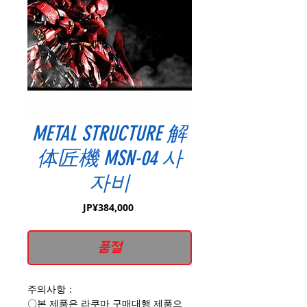
METAL STRUCTURE 解
体匠機 MSN-04 사
자비
가
JP¥384,000
격
품절
주의사항：
〇본 제품은 라쿠마 구매대행 제품으