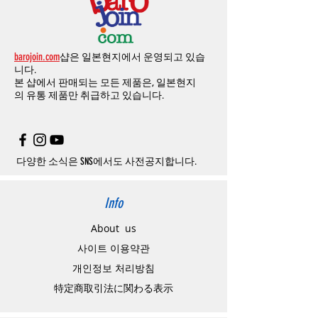
의 쿠폰을 발송해 드립니다
.(
매달
1
회에 한함
)
될
경우
,
주문
및
배송을
보류
또는
취소할
수
-
에어소프트건
이외제품
：
결제금액
10%
가
있습니다
.
수수료로
발생됩니다
결제금액에서
수수료
차액후
남은
금액은
전
무통장
입금은
쇼핑몰에서
결제가 되지 않습
액
환불됩니다
.
barojoin.com
샵은 일본현지에서 운영되고 있습
니다
.
교환
및
반품이
진행될시
소요되는
모든
비용
니다.
고객센터로
문의하셔야 하며
,
문의내용에 주
은
오배송
및
제품에
하자가있는
경우를
제외
본 샵에서 판매되는 모든 제품은, 일본현지
문제품명
,
입금자명
,
무통장 입금을 기재해 주
하고
구매자가
전액
부담해야
합니다
.
의
유통 제품만 취급하고 있습니다.
시기 바랍니다
.
취소
/
교환
/
환불
/
자동취소에
대한
상세설명
은
여기로
주의사항
주문제품수령후
카드사에서의
해외결제가
취
소될
경우
,
재
결제를
위해
무통장입금을
요청
할
수
있습니다
.
다양한 소식은 SNS에서도 사전공지합니다.
Info
About us
사이트 이용약관
​개인정보 처리방침
特定商取引法に関わる表示