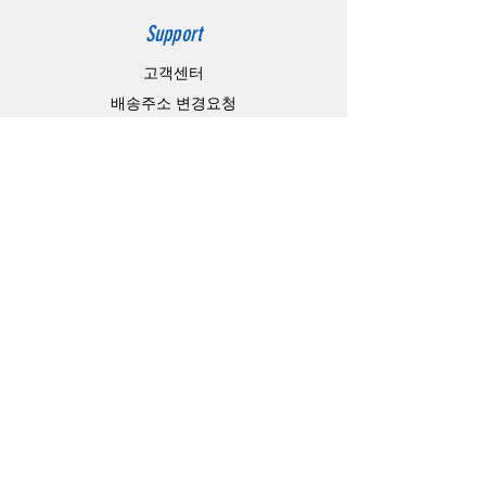
Support
고객센터
배송주소 변경요청
공지 / 안내사항
배송 / 통관 / 관세
제품결제방법
배송기간
Contact
Store Address
4-15-10,matiya, arakawaku,Tokyo Japan,
Information Technology Banking
e-mail：
master@barojoin.com
​TEL：81-80-3354-1863
카카오톡 ID：barojoin(오전10시 부터 오후
13시까지)