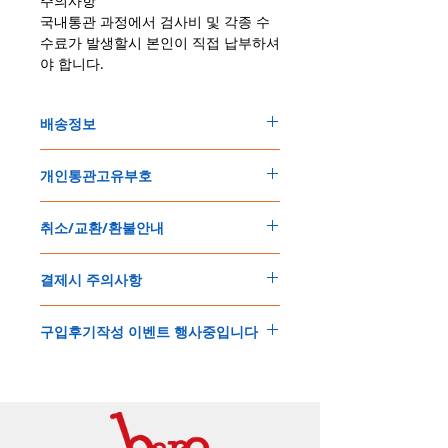
주의사항
국내통관 과정에서 검사비 및 각종 수
수료가 발생할시 본인이 직접 납부하셔
야 합니다.
배송정보
주문한 모든 제품은 국제우체국 택배로 배송
개인통관고유부호
됩니다
.
배송기간은
지역에 따라 다소 차이가 있으나
,
150
불 이상 제품
,
목록통관 배제대상 제품일
5
일
～
10
일
정도
예상됩니다
.
취소/교환/환불안내
경우는 제품주문시 개인통관고유부호를 기입
해외배송인
관계로
세관통관 지연, 배송사의
해 주세요
.
배송지연 등으로
기간이
다소
지연될
가능성
교환
및
반품이
가능한
경우
에어소프트제품은 목록통관 배제대상으로 반
이
있는
점
양해해
주시기
바랍니다
.
결제시 주의사항
제품결제완료후
1
시간
이내에
요청시
가능합
드시 개인통관고유부호가 필요합니다
.
배송에기간에 대한
자세한 내용은 여기로
니다
.
'
개인통관고유부호
'
가 없으면 국제배송이 불
본
쇼핑몰은
PayPal(
페이팔
)
을
이용한
해외결
(
취소
/
교환 시에는
반드시
고객센터
,
카카오톡
가하거나 정상적으로 배송을 받지 못할 수 도
구입후기작성 이벤트 행사중입니다
제방식
입니다
.
으로
취소
연락을
하셔야
합니다
)
있습니다
.
소지하신
카드가
해외결제가
가능한지
확인하
제품구매
결제후
1
시간
이내의
취소는
전액
개인통관교유부호는 제품결제시
「
내 쇼핑카
구입후기 계시판에 구입한 제품을 사진과 함
시길
바랍니다
.
환불처리
됩니다
.
드
」
의
「
메모추가
」
에 반드시 기입해 주세
께 올려주시면
,
추첨을 통해 매달
5
분께
500
해외결제의
경우
안전을
위해
카드사에서
확
1
시간
이후
취소시에는
다음과
같은
수수료가
요
.
엔의 쿠폰을 발송해 드립니다
.
인전화
또는
문자가
올수
있습니다
.
발생합니다
.
인스타그램
,
페이스북등에 리뷰를 올리고 링
확인과정에서
도난
카드의
사용이나
타인
명
-
에에소프트건
제품
：
결제금액
30%
가
수수
목록통관 배제품목
상세설명은 여기로
크를 알려주시면, 확인후일주일 이내로
500
엔
의의
주문등
정상적인
주문이
아니라고
판단
료로
발생됩니다
.
개인통관고유부호
상세설명은 여기로