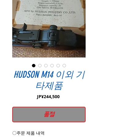
HUDSON M14 이외 기
타제품
가
JP¥244,500
격
품절
〇주문 제품 내역