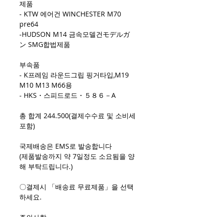
제품
- KTW 에어건 WINCHESTER M70
pre64
-HUDSON M14 금속모델건モデルガ
ン SMG합법제품
부속품
- K프레임 라운드그립 핑거타입,M19
M10 M13 M66용
- HKS・스피드로드・５８６－A
총 합계 244.500(결제수수료 및 소비세
포함)
국제배송은 EMS로 발송합니다
(제품발송까지 약 7일정도 소요됨을 양
해 부탁드립니다.)
〇결제시 「배송료 무료제품」을 선택
하세요.