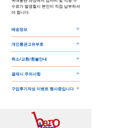
국내통관 과정에서 검사비 및 각종 수
수료가 발생할시 본인이 직접 납부하셔
야 합니다.
배송정보
주문한 모든 제품은 국제우체국 택배로 배송
개인통관고유부호
됩니다
.
배송기간은
지역에 따라 다소 차이가 있으나
,
150
불 이상 제품
,
목록통관 배제대상 제품일
5
일
～
10
일
정도
예상됩니다
.
취소/교환/환불안내
경우는 제품주문시 개인통관고유부호를 기입
해외배송인
관계로
세관통관 지연, 배송사의
해 주세요
.
배송지연 등으로
기간이
다소
지연될
가능성
교환
및
반품이
가능한
경우
에어소프트제품은 목록통관 배제대상으로 반
이
있는
점
양해해
주시기
바랍니다
.
결제시 주의사항
제품결제완료후
1
시간
이내에
요청시
가능합
드시 개인통관고유부호가 필요합니다
.
배송에기간에 대한
자세한 내용은 여기로
니다
.
'
개인통관고유부호
'
가 없으면 국제배송이 불
본
쇼핑몰은
PayPal(
페이팔
)
을
이용한
해외결
(
취소
/
교환 시에는
반드시
고객센터
,
카카오톡
가하거나 정상적으로 배송을 받지 못할 수 도
구입후기작성 이벤트 행사중입니다
제방식
입니다
.
으로
취소
연락을
하셔야
합니다
)
있습니다
.
소지하신
카드가
해외결제가
가능한지
확인하
제품구매
결제후
1
시간
이내의
취소는
전액
개인통관교유부호는 제품결제시
「
내 쇼핑카
구입후기 계시판에 구입한 제품을 사진과 함
시길
바랍니다
.
환불처리
됩니다
.
드
」
의
「
메모추가
」
에 반드시 기입해 주세
께 올려주시면
,
추첨을 통해 매달
5
분께
500
해외결제의
경우
안전을
위해
카드사에서
확
1
시간
이후
취소시에는
다음과
같은
수수료가
요
.
엔의 쿠폰을 발송해 드립니다
.
인전화
또는
문자가
올수
있습니다
.
발생합니다
.
인스타그램
,
페이스북등에 리뷰를 올리고 링
확인과정에서
도난
카드의
사용이나
타인
명
-
에에소프트건
제품
：
결제금액
30%
가
수수
목록통관 배제품목
상세설명은 여기로
크를 알려주시면, 확인후일주일 이내로
500
엔
의의
주문등
정상적인
주문이
아니라고
판단
료로
발생됩니다
.
개인통관고유부호
상세설명은 여기로
의 쿠폰을 발송해 드립니다
.(
매달
1
회에 한함
)
될
경우
,
주문
및
배송을
보류
또는
취소할
수
-
에어소프트건
이외제품
：
결제금액
10%
가