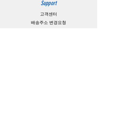
Support
고객센터
배송주소 변경요청
공지 / 안내사항
배송 / 통관 / 관세
제품결제방법
배송기간
Contact
Store Address
4-15-10,matiya, arakawaku,Tokyo Japan,
Information Technology Banking
e-mail：
master@barojoin.com
​TEL：81-80-3354-1863
카카오톡 ID：barojoin(오전10시 부터 오후
13시까지)