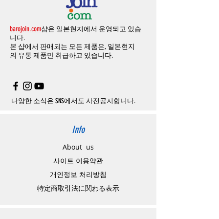
있습니다
.
수수료로
발생됩니다
결제금액에서
수수료
차액후
남은
금액은
전
무통장
입금은
쇼핑몰에서
결제가 되지 않습
액
환불됩니다
.
barojoin.com
샵은 일본현지에서 운영되고 있습
니다
.
교환
및
반품이
진행될시
소요되는
모든
비용
니다.
고객센터로
문의하셔야 하며
,
문의내용에 주
은
오배송
및
제품에
하자가있는
경우를
제외
본 샵에서 판매되는 모든 제품은, 일본현지
문제품명
,
입금자명
,
무통장 입금을 기재해 주
하고
구매자가
전액
부담해야
합니다
.
의
유통 제품만 취급하고 있습니다.
시기 바랍니다
.
취소
/
교환
/
환불
/
자동취소에
대한
상세설명
은
여기로
주의사항
주문제품수령후
카드사에서의
해외결제가
취
소될
경우
,
재
결제를
위해
무통장입금을
요청
할
수
있습니다
.
다양한 소식은 SNS에서도 사전공지합니다.
Info
About us
사이트 이용약관
​개인정보 처리방침
特定商取引法に関わる表示