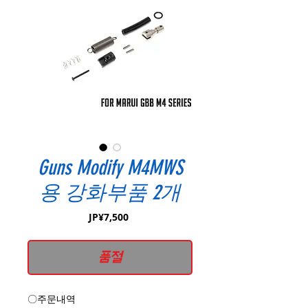
Guns Modify M4MWS
용 강화부품 2개
가
JP¥7,500
격
품절
〇주문내역