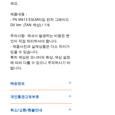
세요.
제품내용：
- FN Mk13 EGLM타입 런처 그레이드
DX Ver. (TAN 색상) / 1개
주의사항- 국내서 발생하는 비용은 본
인이 직접 처리하셔야 합니다.
- 제품사진과 실제상품은 다소 차이가
있을 수 있습니다.
특히 색상은 모니터의 화상, 색상 설정
에 따라 다를 수 있으니 주의하시기 바
랍니다.
배송정보
주문한 모든 제품은 국제우체국 택배로 배송
개인통관고유부호
됩니다
.
배송기간은
지역에 따라 다소 차이가 있으나
,
150
불 이상 제품
,
목록통관 배제대상 제품일
5
일
～
10
일
정도
예상됩니다
.
취소/교환/환불안내
경우는 제품주문시 개인통관고유부호를 기입
해외배송인
관계로
세관통관 지연, 배송사의
해 주세요
.