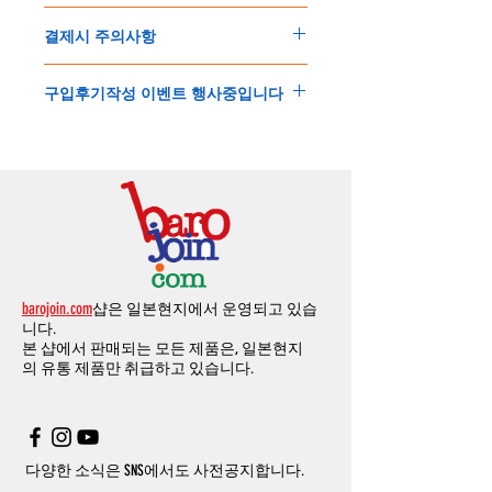
배송지연 등으로
기간이
다소
지연될
가능성
교환
및
반품이
가능한
경우
에어소프트제품은 목록통관 배제대상으로 반
이
있는
점
양해해
주시기
바랍니다
.
결제시 주의사항
제품결제완료후
1
시간
이내에
요청시
가능합
드시 개인통관고유부호가 필요합니다
.
배송에기간에 대한
자세한 내용은 여기로
니다
.
'
개인통관고유부호
'
가 없으면 국제배송이 불
본
쇼핑몰은
PayPal(
페이팔
)
을
이용한
해외결
(
취소
/
교환 시에는
반드시
고객센터
,
카카오톡
가하거나 정상적으로 배송을 받지 못할 수 도
구입후기작성 이벤트 행사중입니다
제방식
입니다
.
으로
취소
연락을
하셔야
합니다
)
있습니다
.
소지하신
카드가
해외결제가
가능한지
확인하
제품구매
결제후
1
시간
이내의
취소는
전액
개인통관교유부호는 제품결제시
「
내 쇼핑카
구입후기 계시판에 구입한 제품을 사진과 함
시길
바랍니다
.
환불처리
됩니다
.
드
」
의
「
메모추가
」
에 반드시 기입해 주세
께 올려주시면
,
추첨을 통해 매달
5
분께
500
해외결제의
경우
안전을
위해
카드사에서
확
1
시간
이후
취소시에는
다음과
같은
수수료가
요
.
엔의 쿠폰을 발송해 드립니다
.
인전화
또는
문자가
올수
있습니다
.
발생합니다
.
인스타그램
,
페이스북등에 리뷰를 올리고 링
확인과정에서
도난
카드의
사용이나
타인
명
-
에에소프트건
제품
：
결제금액
30%
가
수수
목록통관 배제품목
상세설명은 여기로
크를 알려주시면, 확인후일주일 이내로
500
엔
의의
주문등
정상적인
주문이
아니라고
판단
료로
발생됩니다
.
개인통관고유부호
상세설명은 여기로
의 쿠폰을 발송해 드립니다
.(
매달
1
회에 한함
)
될
경우
,
주문
및
배송을
보류
또는
취소할
수
-
에어소프트건
이외제품
：
결제금액
10%
가
있습니다
.
수수료로
발생됩니다
결제금액에서
수수료
차액후
남은
금액은
전
무통장
입금은
쇼핑몰에서
결제가 되지 않습
액
환불됩니다
.
barojoin.com
샵은 일본현지에서 운영되고 있습
니다
.
교환
및
반품이
진행될시
소요되는
모든
비용
니다.
고객센터로
문의하셔야 하며
,
문의내용에 주
은
오배송
및
제품에
하자가있는
경우를
제외
본 샵에서 판매되는 모든 제품은, 일본현지
문제품명
,
입금자명
,
무통장 입금을 기재해 주
하고
구매자가
전액
부담해야
합니다
.
의
유통 제품만 취급하고 있습니다.
시기 바랍니다
.
취소
/
교환
/
환불
/
자동취소에
대한
상세설명
은
여기로
주의사항
주문제품수령후
카드사에서의
해외결제가
취
소될
경우
,
재
결제를
위해
무통장입금을
요청
할
수
있습니다
.
다양한 소식은 SNS에서도 사전공지합니다.