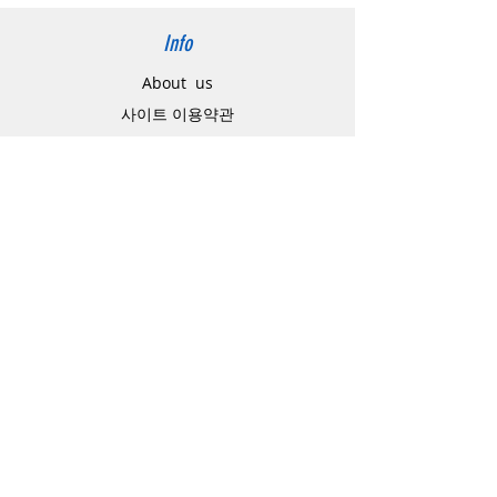
Info
About us
사이트 이용약관
​개인정보 처리방침
特定商取引法に関わる表示
Support
고객센터
배송주소 변경요청
공지 / 안내사항
배송 / 통관 / 관세
제품결제방법
배송기간