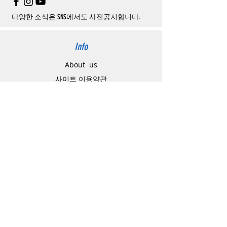
소될
경우
,
재
결제를
위해
무통장입금을
요청
할
수
있습니다
.
다양한 소식은 SNS에서도 사전공지합니다.
Info
About us
사이트 이용약관
​개인정보 처리방침
特定商取引法に関わる表示
Support
고객센터
배송주소 변경요청
공지 / 안내사항
배송 / 통관 / 관세
제품결제방법