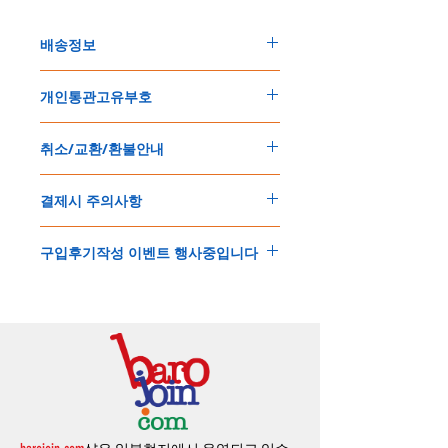
배송정보
주문한 모든 제품은 국제우체국 택배로 배송
개인통관고유부호
됩니다
.
배송기간은
지역에 따라 다소 차이가 있으나
,
150
불 이상 제품
,
목록통관 배제대상 제품일
5
일
～
10
일
정도
예상됩니다
.
취소/교환/환불안내
경우는 제품주문시 개인통관고유부호를 기입
해외배송인
관계로
세관통관 지연, 배송사의
해 주세요
.
배송지연 등으로
기간이
다소
지연될
가능성
교환
및
반품이
가능한
경우
에어소프트제품은 목록통관 배제대상으로 반
이
있는
점
양해해
주시기
바랍니다
.
결제시 주의사항
제품결제완료후
1
시간
이내에
요청시
가능합
드시 개인통관고유부호가 필요합니다
.
배송에기간에 대한
자세한 내용은 여기로
니다
.
'
개인통관고유부호
'
가 없으면 국제배송이 불
본
쇼핑몰은
PayPal(
페이팔
)
을
이용한
해외결
(
취소
/
교환 시에는
반드시
고객센터
,
카카오톡
가하거나 정상적으로 배송을 받지 못할 수 도
구입후기작성 이벤트 행사중입니다
제방식
입니다
.
으로
취소
연락을
하셔야
합니다
)
있습니다
.
소지하신
카드가
해외결제가
가능한지
확인하
제품구매
결제후
1
시간
이내의
취소는
전액
개인통관교유부호는 제품결제시
「
내 쇼핑카
구입후기 계시판에 구입한 제품을 사진과 함
시길
바랍니다
.
환불처리
됩니다
.
드
」
의
「
메모추가
」
에 반드시 기입해 주세
께 올려주시면
,
추첨을 통해 매달
5
분께
500
해외결제의
경우
안전을
위해
카드사에서
확
1
시간
이후
취소시에는
다음과
같은
수수료가
요
.
엔의 쿠폰을 발송해 드립니다
.
인전화
또는
문자가
올수
있습니다
.
발생합니다
.
인스타그램
,
페이스북등에 리뷰를 올리고 링
확인과정에서
도난
카드의
사용이나
타인
명
-
에에소프트건
제품
：
결제금액
30%
가
수수
목록통관 배제품목
상세설명은 여기로
크를 알려주시면, 확인후일주일 이내로
500
엔
의의
주문등
정상적인
주문이
아니라고
판단
료로
발생됩니다
.
개인통관고유부호
상세설명은 여기로
의 쿠폰을 발송해 드립니다
.(
매달
1
회에 한함
)
될
경우
,
주문
및
배송을
보류
또는
취소할
수
-
에어소프트건
이외제품
：
결제금액
10%
가
있습니다
.
수수료로
발생됩니다
결제금액에서
수수료
차액후
남은
금액은
전
무통장
입금은
쇼핑몰에서
결제가 되지 않습
액
환불됩니다
.