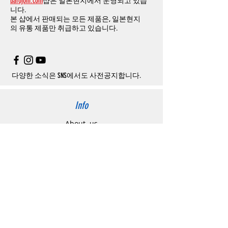
barojoin.com
샵은 일본현지에서 운영되고 있습
니다
.
교환
및
반품이
진행될시
소요되는
모든
비용
니다.
고객센터로
문의하셔야 하며
,
문의내용에 주
은
오배송
및
제품에
하자가있는
경우를
제외
본 샵에서 판매되는 모든 제품은, 일본현지
문제품명
,
입금자명
,
무통장 입금을 기재해 주
하고
구매자가
전액
부담해야
합니다
.
의
유통 제품만 취급하고 있습니다.
시기 바랍니다
.
취소
/
교환
/
환불
/
자동취소에
대한
상세설명
은
여기로
주의사항
주문제품수령후
카드사에서의
해외결제가
취
소될
경우
,
재
결제를
위해
무통장입금을
요청
할
수
있습니다
.
다양한 소식은 SNS에서도 사전공지합니다.
Info
About us
사이트 이용약관
​개인정보 처리방침
特定商取引法に関わる表示
Support
고객센터