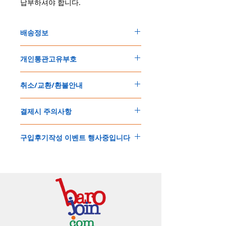
납부하셔야 합니다.
배송정보
주문한 모든 제품은 국제우체국 택배로 배송
개인통관고유부호
됩니다
.
배송기간은
지역에 따라 다소 차이가 있으나
,
150
불 이상 제품
,
목록통관 배제대상 제품일
5
일
～
10
일
정도
예상됩니다
.
취소/교환/환불안내
경우는 제품주문시 개인통관고유부호를 기입
해외배송인
관계로
세관통관 지연, 배송사의
해 주세요
.
배송지연 등으로
기간이
다소
지연될
가능성
교환
및
반품이
가능한
경우
에어소프트제품은 목록통관 배제대상으로 반
이
있는
점
양해해
주시기
바랍니다
.
결제시 주의사항
제품결제완료후
1
시간
이내에
요청시
가능합
드시 개인통관고유부호가 필요합니다
.
배송에기간에 대한
자세한 내용은 여기로
니다
.
'
개인통관고유부호
'
가 없으면 국제배송이 불
본
쇼핑몰은
PayPal(
페이팔
)
을
이용한
해외결
(
취소
/
교환 시에는
반드시
고객센터
,
카카오톡
가하거나 정상적으로 배송을 받지 못할 수 도
구입후기작성 이벤트 행사중입니다
제방식
입니다
.
으로
취소
연락을
하셔야
합니다
)
있습니다
.
소지하신
카드가
해외결제가
가능한지
확인하
제품구매
결제후
1
시간
이내의
취소는
전액
개인통관교유부호는 제품결제시
「
내 쇼핑카
구입후기 계시판에 구입한 제품을 사진과 함
시길
바랍니다
.
환불처리
됩니다
.
드
」
의
「
메모추가
」
에 반드시 기입해 주세
께 올려주시면
,
추첨을 통해 매달
5
분께
500
해외결제의
경우
안전을
위해
카드사에서
확
1
시간
이후
취소시에는
다음과
같은
수수료가
요
.
엔의 쿠폰을 발송해 드립니다
.
인전화
또는
문자가
올수
있습니다
.
발생합니다
.
인스타그램
,
페이스북등에 리뷰를 올리고 링
확인과정에서
도난
카드의
사용이나
타인
명
-
에에소프트건
제품
：
결제금액
30%
가
수수
목록통관 배제품목
상세설명은 여기로
크를 알려주시면, 확인후일주일 이내로
500
엔
의의
주문등
정상적인
주문이
아니라고
판단
료로
발생됩니다
.
개인통관고유부호
상세설명은 여기로
의 쿠폰을 발송해 드립니다
.(
매달
1
회에 한함
)
될
경우
,
주문
및
배송을
보류
또는
취소할
수
-
에어소프트건
이외제품
：
결제금액
10%
가
있습니다
.
수수료로
발생됩니다
결제금액에서
수수료
차액후
남은
금액은
전