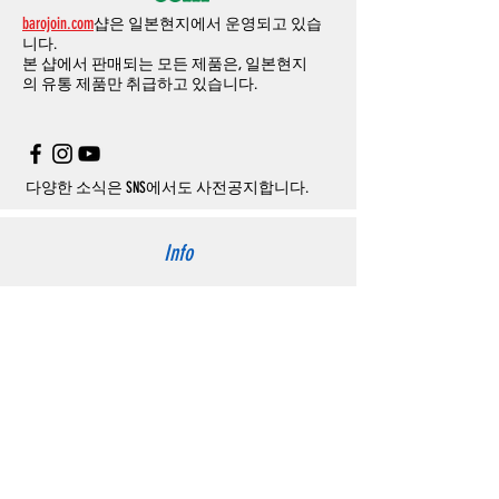
무통장
입금은
쇼핑몰에서
결제가 되지 않습
액
환불됩니다
.
barojoin.com
샵은 일본현지에서 운영되고 있습
니다
.
교환
및
반품이
진행될시
소요되는
모든
비용
니다.
고객센터로
문의하셔야 하며
,
문의내용에 주
은
오배송
및
제품에
하자가있는
경우를
제외
본 샵에서 판매되는 모든 제품은, 일본현지
문제품명
,
입금자명
,
무통장 입금을 기재해 주
하고
구매자가
전액
부담해야
합니다
.
의
유통 제품만 취급하고 있습니다.
시기 바랍니다
.
취소
/
교환
/
환불
/
자동취소에
대한
상세설명
은
여기로
주의사항
주문제품수령후
카드사에서의
해외결제가
취
소될
경우
,
재
결제를
위해
무통장입금을
요청
할
수
있습니다
.
다양한 소식은 SNS에서도 사전공지합니다.
Info
About us
사이트 이용약관
​개인정보 처리방침
特定商取引法に関わる表示
Support