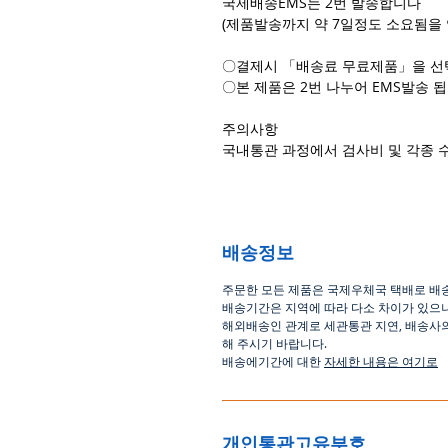
국제배송EMS는 2번 발송합니다
(제품발송까지 약 7일정도 소요됨을 
〇결제시 「배송료 무료제품」을 선
〇본 제품은 2번 나누어 EMS발송 됩
주의사항
국내통관 과정에서 검사비 및 각종 
배송정보
주문한 모든 제품은 국제우체국 택배로 배
배송기간은
지역에 따라 다소 차이가 있으
해외배송인
관계로
세관통관 지연, 배송사
해
주시기
바랍니다
.
배송에기간에 대한
자세한 내용은 여기로
개인통관고유부호