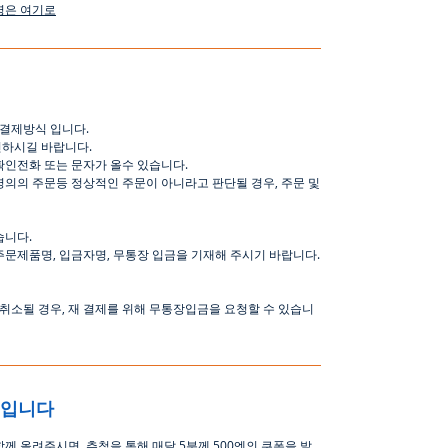
명은
여기로
결제방식
입니다
.
인하시길
바랍니다
.
확인전화
또는
문자가
올수
있습니다
.
명의의
주문등
정상적인
주문이
아니라고
판단될
경우
,
주문
및
습니다
.
주문제품명
,
입금자명
,
무통장 입금을 기재해 주시기 바랍니다
.
취소될
경우
,
재
결제를
위해
무통장입금을
요청할
수
있습니
중입니다
함께 올려주시면
,
추첨을 통해 매달
5
분께
500
엔의 쿠폰을 발