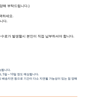
양해 부탁드립니다.)
택하세요.
니다.
수수료가 발생할시 본인이 직접 납부하셔야 합니다.
송됩니다
.
나
,
5
일
～
10
일
정도
예상됩니다
.
의 배송지연 등으로
기간이
다소
지연될
가능성이
있는
점
양해