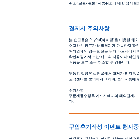
취소
/
교환
/
환불
/
자동취소에
대한
상세설
결제시 주의사항
본
쇼핑몰은
PayPal(
페이팔
)
을
이용한
해외
소지하신
카드가
해외결제가
가능한지
확
해외결제의
경우
안전을
위해
카드사에서
확인과정에서
도난
카드의
사용이나
타인
배송을
보류
또는
취소할
수
있습니다
.
무통장
입금은
쇼핑몰에서
결제가 되지 않
고객센터로
문의하셔야 하며
,
문의내용에 
주의사항
주문제품수령후
카드사에서의
해외결제가
다
.
구입후기작성 이벤트 행사
구입후기 계시판에 구입한 제품을 사진과 