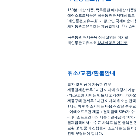
150
불 이상 제품
,
목록통관 배제대상 제품
에어소프트제품은 목록통관 배제대상으로
'
개인통관고유부호
'
가 없으면 국제배송이 
개인통관교유부호는 제품결제시
「
내 쇼
목록통관 배제품목
상세설명은 여기로
개인통관고유부호
상세설명은 여기로
취소/교환/환불안내
교환
및
반품이
가능한
경우
제품결제완료후
1
시간
이내에
요청시
가능
(
취소
/
교환 시에는
반드시
고객센터
,
카카
제품구매
결제후
1
시간
이내의
취소는
전액
1
시간
이후
취소시에는
다음과
같은
수수료
-
에에소프트건
제품
：
결제금액
30%
가
수
-
에어소프트건
이외제품
：
결제금액
10%
결제금액에서
수수료
차액후
남은
금액은
교환
및
반품이
진행될시
소요되는
모든
비
전액
부담해야
합니다
.