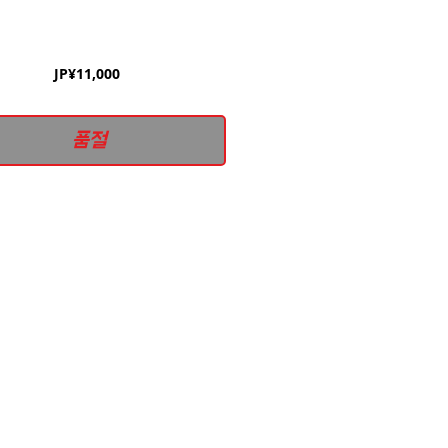
가
JP¥11,000
격
품절