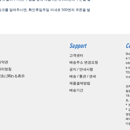
링크를 알려주시면, 확인후일주일 이내로
500
엔의 쿠폰을 발
Support
C
St
고객센터
4-1
용약관
배송주소 변경요청
In
e-
 처리방침
공지 / 안내사항
​T
引法に関わる表示
배송 / 통관 / 관세
카카
제품결제방법
연
배송기간
평일
1
토
*
*
영
페
​