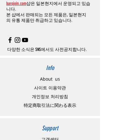
barojoin.com
샵은 일본현지에서 운영되고 있습
니다
.
교환
및
반품이
진행될시
소요되는
모든
비용
니다.
고객센터로
문의하셔야 하며
,
문의내용에 주
은
오배송
및
제품에
하자가있는
경우를
제외
본 샵에서 판매되는 모든 제품은, 일본현지
문제품명
,
입금자명
,
무통장 입금을 기재해 주
하고
구매자가
전액
부담해야
합니다
.
의
유통 제품만 취급하고 있습니다.
시기 바랍니다
.
취소
/
교환
/
환불
/
자동취소에
대한
상세설명
은
여기로
주의사항
주문제품수령후
카드사에서의
해외결제가
취
소될
경우
,
재
결제를
위해
무통장입금을
요청
할
수
있습니다
.
다양한 소식은 SNS에서도 사전공지합니다.
Info
About us
사이트 이용약관
​개인정보 처리방침
特定商取引法に関わる表示
Support
고객센터