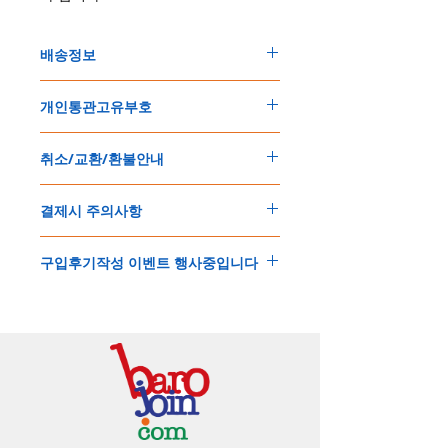
배송정보
주문한 모든 제품은 국제우체국 택배로 배송
개인통관고유부호
됩니다
.
배송기간은
지역에 따라 다소 차이가 있으나
,
150
불 이상 제품
,
목록통관 배제대상 제품일
5
일
～
10
일
정도
예상됩니다
.
취소/교환/환불안내
경우는 제품주문시 개인통관고유부호를 기입
해외배송인
관계로
세관통관 지연, 배송사의
해 주세요
.
배송지연 등으로
기간이
다소
지연될
가능성
교환
및
반품이
가능한
경우
에어소프트제품은 목록통관 배제대상으로 반
이
있는
점
양해해
주시기
바랍니다
.
결제시 주의사항
제품결제완료후
1
시간
이내에
요청시
가능합
드시 개인통관고유부호가 필요합니다
.
배송에기간에 대한
자세한 내용은 여기로
니다
.
'
개인통관고유부호
'
가 없으면 국제배송이 불
본
쇼핑몰은
PayPal(
페이팔
)
을
이용한
해외결
(
취소
/
교환 시에는
반드시
고객센터
,
카카오톡
가하거나 정상적으로 배송을 받지 못할 수 도
구입후기작성 이벤트 행사중입니다
제방식
입니다
.
으로
취소
연락을
하셔야
합니다
)
있습니다
.
소지하신
카드가
해외결제가
가능한지
확인하
제품구매
결제후
1
시간
이내의
취소는
전액
개인통관교유부호는 제품결제시
「
내 쇼핑카
구입후기 계시판에 구입한 제품을 사진과 함
시길
바랍니다
.
환불처리
됩니다
.
드
」
의
「
메모추가
」
에 반드시 기입해 주세
께 올려주시면
,
추첨을 통해 매달
5
분께
500
해외결제의
경우
안전을
위해
카드사에서
확
1
시간
이후
취소시에는
다음과
같은
수수료가
요
.
엔의 쿠폰을 발송해 드립니다
.
인전화
또는
문자가
올수
있습니다
.
발생합니다
.
인스타그램
,
페이스북등에 리뷰를 올리고 링
확인과정에서
도난
카드의
사용이나
타인
명
-
에에소프트건
제품
：
결제금액
30%
가
수수
목록통관 배제품목
상세설명은 여기로
크를 알려주시면, 확인후일주일 이내로
500
엔
의의
주문등
정상적인
주문이
아니라고
판단
료로
발생됩니다
.
개인통관고유부호
상세설명은 여기로
의 쿠폰을 발송해 드립니다
.(
매달
1
회에 한함
)
될
경우
,
주문
및
배송을
보류
또는
취소할
수
-
에어소프트건
이외제품
：
결제금액
10%
가
있습니다
.
수수료로
발생됩니다
결제금액에서
수수료
차액후
남은
금액은
전
무통장
입금은
쇼핑몰에서
결제가 되지 않습
액
환불됩니다
.