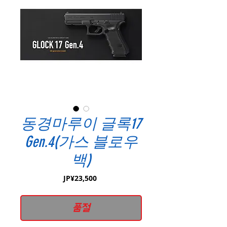
동경마루이 글록17
Gen.4(가스 블로우
백)
가
JP¥23,500
격
품절