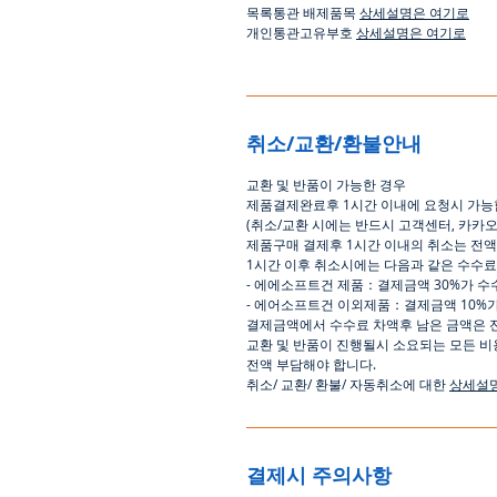
목록통관 배제품목
상세설명은 여기로
개인통관고유부호
상세설명은 여기로
취소/교환/환불안내
교환
및
반품이
가능한
경우
제품결제완료후
1
시간
이내에
요청시
가능
(
취소
/
교환 시에는
반드시
고객센터
,
카카
제품구매
결제후
1
시간
이내의
취소는
전액
1
시간
이후
취소시에는
다음과
같은
수수료
-
에에소프트건
제품
：
결제금액
30%
가
수
-
에어소프트건
이외제품
：
결제금액
10%
결제금액에서
수수료
차액후
남은
금액은
교환
및
반품이
진행될시
소요되는
모든
비
전액
부담해야
합니다
.
취소
/
교환
/
환불
/
자동취소에
대한
상세설
결제시 주의사항