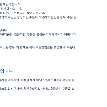
결제방식
입니다
.
인하시길
바랍니다
.
확인전화
또는
문자가
올수
있습니다
.
명의의
주문등
정상적인
주문이
아니라고
판단될
경우
,
주문
및
습니다
.
주문제품명
,
입금자명
,
무통장 입금을 기재해 주시기 바랍니다
.
취소될
경우
,
재
결제를
위해
무통장입금을
요청할
수
있습니
중입니다
함께 올려주시면
,
추첨을 통해 매달
5
분께
500
엔의 쿠폰을 발
링크를 알려주시면, 확인후일주일 이내로
500
엔의 쿠폰을 발