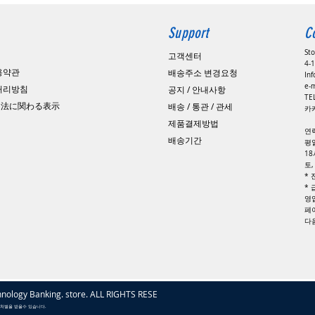
Support
C
St
고객센터
4-1
용약관
배송주소 변경요청
In
e-
 처리방침
공지 / 안내사항
​T
引法に関わる表示
배송 / 통관 / 관세
카카
제품결제방법
연
배송기간
평일
1
토
*
*
영
페
​
nology Banking. store. ALL RIGHTS RESERVED
 처벌을 받을수 있습니다.