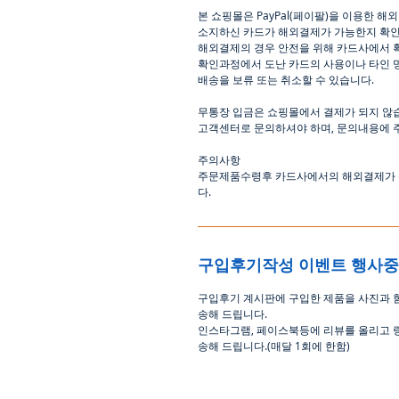
본
쇼핑몰은
PayPal(
페이팔
)
을
이용한
해외
소지하신
카드가
해외결제가
가능한지
확
해외결제의
경우
안전을
위해
카드사에서
확인과정에서
도난
카드의
사용이나
타인
배송을
보류
또는
취소할
수
있습니다
.
무통장
입금은
쇼핑몰에서
결제가 되지 않
고객센터로
문의하셔야 하며
,
문의내용에 
주의사항
주문제품수령후
카드사에서의
해외결제가
다
.
구입후기작성 이벤트 행사
구입후기 계시판에 구입한 제품을 사진과 
송해 드립니다
.
인스타그램
,
페이스북등에 리뷰를 올리고 
송해 드립니다
.(
매달
1
회에 한함
)