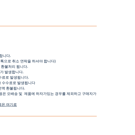
합니다
.
오톡으로
취소
연락을
하셔야
합니다
)
환불처리
됩니다
.
가
발생합니다
.
수료로
발생됩니다
.
가
수수료로
발생됩니다
전액
환불됩니다
.
용은
오배송
및
제품에
하자가있는
경우를
제외하고
구매자가
명은
여기로