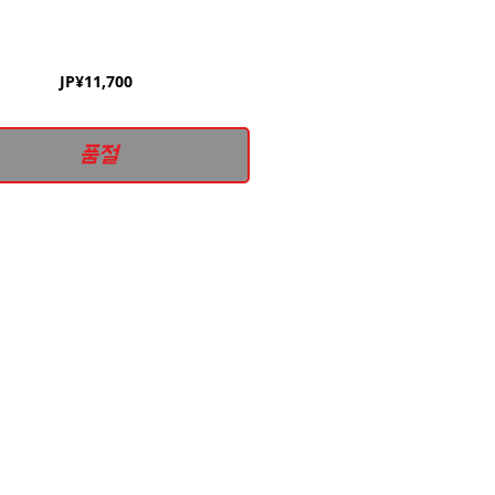
가
JP¥11,700
격
품절