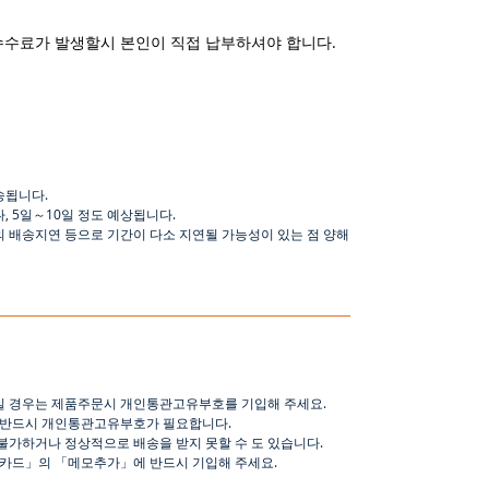
수수료가 발생할시 본인이 직접 납부하셔야 합니다.
송됩니다
.
나
,
5
일
～
10
일
정도
예상됩니다
.
의 배송지연 등으로
기간이
다소
지연될
가능성이
있는
점
양해
일 경우는 제품주문시 개인통관고유부호를 기입해 주세요
.
 반드시 개인통관고유부호가 필요합니다
.
불가하거나 정상적으로 배송을 받지 못할 수 도 있습니다
.
핑카드
」
의
「
메모추가
」
에 반드시 기입해 주세요
.