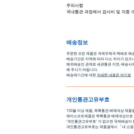
주의사항
국내통관 과정에서 검사비 및 각종 
배송정보
주문한 모든 제품은 국제우체국 택배로 배
배송기간은
지역에 따라 다소 차이가 있으
해외배송인
관계로
세관통관 지연, 배송사
해
주시기
바랍니다
.
배송에기간에 대한
자세한 내용은 여기로
개인통관고유부호
150
불 이상 제품
,
목록통관 배제대상 제품
에어소프트제품은 목록통관 배제대상으로
'
개인통관고유부호
'
가 없으면 국제배송이 
개인통관교유부호는 제품결제시
「
내 쇼