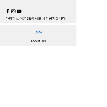
은
여기로
주의사항
주문제품수령후
카드사에서의
해외결제가
취
소될
경우
,
재
결제를
위해
무통장입금을
요청
할
수
있습니다
.
다양한 소식은 SNS에서도 사전공지합니다.
Info
About us
사이트 이용약관
​개인정보 처리방침
特定商取引法に関わる表示
Support
고객센터
배송주소 변경요청
공지 / 안내사항