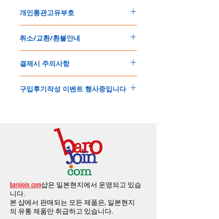
주문한 모든 제품은 국제우체국 택배로 배송
개인통관고유부호
됩니다
.
배송기간은
지역에 따라 다소 차이가 있으나
,
150
불 이상 제품
,
목록통관 배제대상 제품일
5
일
～
10
일
정도
예상됩니다
.
취소/교환/환불안내
경우는 제품주문시 개인통관고유부호를 기입
해외배송인
관계로
세관통관 지연, 배송사의
해 주세요
.
배송지연 등으로
기간이
다소
지연될
가능성
교환
및
반품이
가능한
경우
에어소프트제품은 목록통관 배제대상으로 반
이
있는
점
양해해
주시기
바랍니다
.
결제시 주의사항
제품결제완료후
1
시간
이내에
요청시
가능합
드시 개인통관고유부호가 필요합니다
.
배송에기간에 대한
자세한 내용은 여기로
니다
.
'
개인통관고유부호
'
가 없으면 국제배송이 불
본
쇼핑몰은
PayPal(
페이팔
)
을
이용한
해외결
(
취소
/
교환 시에는
반드시
고객센터
,
카카오톡
가하거나 정상적으로 배송을 받지 못할 수 도
구입후기작성 이벤트 행사중입니다
제방식
입니다
.
으로
취소
연락을
하셔야
합니다
)
있습니다
.
소지하신
카드가
해외결제가
가능한지
확인하
제품구매
결제후
1
시간
이내의
취소는
전액
개인통관교유부호는 제품결제시
「
내 쇼핑카
구입후기 계시판에 구입한 제품을 사진과 함
시길
바랍니다
.
환불처리
됩니다
.
드
」
의
「
메모추가
」
에 반드시 기입해 주세
께 올려주시면
,
추첨을 통해 매달
5
분께
500
해외결제의
경우
안전을
위해
카드사에서
확
1
시간
이후
취소시에는
다음과
같은
수수료가
요
.
엔의 쿠폰을 발송해 드립니다
.
인전화
또는
문자가
올수
있습니다
.
발생합니다
.
인스타그램
,
페이스북등에 리뷰를 올리고 링
확인과정에서
도난
카드의
사용이나
타인
명
-
에에소프트건
제품
：
결제금액
30%
가
수수
목록통관 배제품목
상세설명은 여기로
크를 알려주시면, 확인후일주일 이내로
500
엔
의의
주문등
정상적인
주문이
아니라고
판단
료로
발생됩니다
.
개인통관고유부호
상세설명은 여기로
의 쿠폰을 발송해 드립니다
.(
매달
1
회에 한함
)
될
경우
,
주문
및
배송을
보류
또는
취소할
수
-
에어소프트건
이외제품
：
결제금액
10%
가
있습니다
.
수수료로
발생됩니다
결제금액에서
수수료
차액후
남은
금액은
전
무통장
입금은
쇼핑몰에서
결제가 되지 않습
액
환불됩니다
.
barojoin.com
샵은 일본현지에서 운영되고 있습
니다
.
교환
및
반품이
진행될시
소요되는
모든
비용
니다.
고객센터로
문의하셔야 하며
,
문의내용에 주
은
오배송
및
제품에
하자가있는
경우를
제외
본 샵에서 판매되는 모든 제품은, 일본현지
문제품명
,
입금자명
,
무통장 입금을 기재해 주
하고
구매자가
전액
부담해야
합니다
.
의
유통 제품만 취급하고 있습니다.
시기 바랍니다
.
취소
/
교환
/
환불
/
자동취소에
대한
상세설명