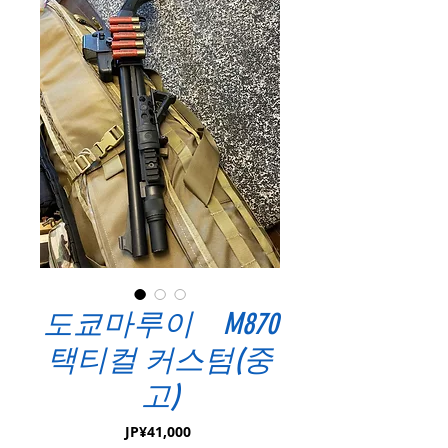
도쿄마루이 M870
택티컬 커스텀(중
고)
가
JP¥41,000