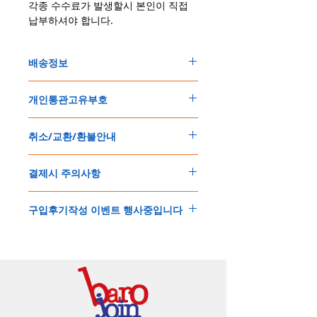
각종 수수료가 발생할시 본인이 직접
납부하셔야 합니다.
배송정보
주문한 모든 제품은 국제우체국 택배로 배송
개인통관고유부호
됩니다
.
배송기간은
지역에 따라 다소 차이가 있으나
,
150
불 이상 제품
,
목록통관 배제대상 제품일
5
일
～
10
일
정도
예상됩니다
.
취소/교환/환불안내
경우는 제품주문시 개인통관고유부호를 기입
해외배송인
관계로
세관통관 지연, 배송사의
해 주세요
.
배송지연 등으로
기간이
다소
지연될
가능성
교환
및
반품이
가능한
경우
에어소프트제품은 목록통관 배제대상으로 반
이
있는
점
양해해
주시기
바랍니다
.
결제시 주의사항
제품결제완료후
1
시간
이내에
요청시
가능합
드시 개인통관고유부호가 필요합니다
.
배송에기간에 대한
자세한 내용은 여기로
니다
.
'
개인통관고유부호
'
가 없으면 국제배송이 불
본
쇼핑몰은
PayPal(
페이팔
)
을
이용한
해외결
(
취소
/
교환 시에는
반드시
고객센터
,
카카오톡
가하거나 정상적으로 배송을 받지 못할 수 도
구입후기작성 이벤트 행사중입니다
제방식
입니다
.
으로
취소
연락을
하셔야
합니다
)
있습니다
.
소지하신
카드가
해외결제가
가능한지
확인하
제품구매
결제후
1
시간
이내의
취소는
전액
개인통관교유부호는 제품결제시
「
내 쇼핑카
구입후기 계시판에 구입한 제품을 사진과 함
시길
바랍니다
.
환불처리
됩니다
.
드
」
의
「
메모추가
」
에 반드시 기입해 주세
께 올려주시면
,
추첨을 통해 매달
5
분께
500
해외결제의
경우
안전을
위해
카드사에서
확
1
시간
이후
취소시에는
다음과
같은
수수료가
요
.
엔의 쿠폰을 발송해 드립니다
.
인전화
또는
문자가
올수
있습니다
.
발생합니다
.
인스타그램
,
페이스북등에 리뷰를 올리고 링
확인과정에서
도난
카드의
사용이나
타인
명
-
에에소프트건
제품
：
결제금액
30%
가
수수
목록통관 배제품목
상세설명은 여기로
크를 알려주시면, 확인후일주일 이내로
500
엔
의의
주문등
정상적인
주문이
아니라고
판단
료로
발생됩니다
.
개인통관고유부호
상세설명은 여기로
의 쿠폰을 발송해 드립니다
.(
매달
1
회에 한함
)
될
경우
,
주문
및
배송을
보류
또는
취소할
수
-
에어소프트건
이외제품
：
결제금액
10%
가
있습니다
.
수수료로
발생됩니다