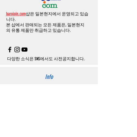
결제금액에서
수수료
차액후
남은
금액은
전
무통장
입금은
쇼핑몰에서
결제가 되지 않습
액
환불됩니다
.
barojoin.com
샵은 일본현지에서 운영되고 있습
니다
.
교환
및
반품이
진행될시
소요되는
모든
비용
니다.
고객센터로
문의하셔야 하며
,
문의내용에 주
은
오배송
및
제품에
하자가있는
경우를
제외
본 샵에서 판매되는 모든 제품은, 일본현지
문제품명
,
입금자명
,
무통장 입금을 기재해 주
하고
구매자가
전액
부담해야
합니다
.
의
유통 제품만 취급하고 있습니다.
시기 바랍니다
.
취소
/
교환
/
환불
/
자동취소에
대한
상세설명
은
여기로
주의사항
주문제품수령후
카드사에서의
해외결제가
취
소될
경우
,
재
결제를
위해
무통장입금을
요청
할
수
있습니다
.
다양한 소식은 SNS에서도 사전공지합니다.
Info
About us
사이트 이용약관
​개인정보 처리방침
特定商取引法に関わる表示
Support