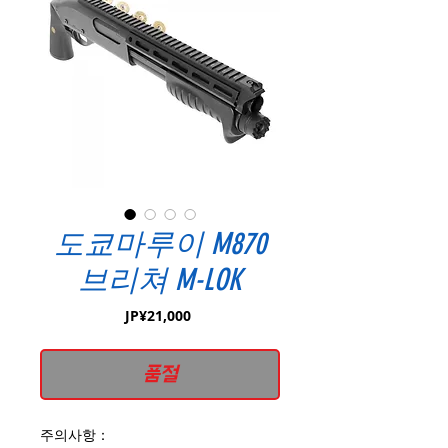
도쿄마루이 M870
브리쳐 M-LOK
가
JP¥21,000
격
품절
주의사항：