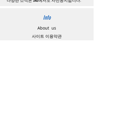
할
수
있습니다
.
다양한 소식은 SNS에서도 사전공지합니다.
Info
About us
사이트 이용약관
​개인정보 처리방침
特定商取引法に関わる表示
Support
고객센터
배송주소 변경요청
공지 / 안내사항
배송 / 통관 / 관세
제품결제방법
배송기간