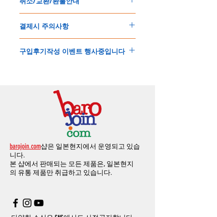
취소/교환/환불안내
경우는 제품주문시 개인통관고유부호를 기입
해외배송인
관계로
세관통관 지연, 배송사의
해 주세요
.
배송지연 등으로
기간이
다소
지연될
가능성
교환
및
반품이
가능한
경우
에어소프트제품은 목록통관 배제대상으로 반
이
있는
점
양해해
주시기
바랍니다
.
결제시 주의사항
제품결제완료후
1
시간
이내에
요청시
가능합
드시 개인통관고유부호가 필요합니다
.
배송에기간에 대한
자세한 내용은 여기로
니다
.
'
개인통관고유부호
'
가 없으면 국제배송이 불
본
쇼핑몰은
PayPal(
페이팔
)
을
이용한
해외결
(
취소
/
교환 시에는
반드시
고객센터
,
카카오톡
가하거나 정상적으로 배송을 받지 못할 수 도
구입후기작성 이벤트 행사중입니다
제방식
입니다
.
으로
취소
연락을
하셔야
합니다
)
있습니다
.
소지하신
카드가
해외결제가
가능한지
확인하
제품구매
결제후
1
시간
이내의
취소는
전액
개인통관교유부호는 제품결제시
「
내 쇼핑카
구입후기 계시판에 구입한 제품을 사진과 함
시길
바랍니다
.
환불처리
됩니다
.
드
」
의
「
메모추가
」
에 반드시 기입해 주세
께 올려주시면
,
추첨을 통해 매달
5
분께
500
해외결제의
경우
안전을
위해
카드사에서
확
1
시간
이후
취소시에는
다음과
같은
수수료가
요
.
엔의 쿠폰을 발송해 드립니다
.
인전화
또는
문자가
올수
있습니다
.
발생합니다
.
인스타그램
,
페이스북등에 리뷰를 올리고 링
확인과정에서
도난
카드의
사용이나
타인
명
-
에에소프트건
제품
：
결제금액
30%
가
수수
목록통관 배제품목
상세설명은 여기로
크를 알려주시면, 확인후일주일 이내로
500
엔
의의
주문등
정상적인
주문이
아니라고
판단
료로
발생됩니다
.
개인통관고유부호
상세설명은 여기로
의 쿠폰을 발송해 드립니다
.(
매달
1
회에 한함
)
될
경우
,
주문
및
배송을
보류
또는
취소할
수
-
에어소프트건
이외제품
：
결제금액
10%
가
있습니다
.
수수료로
발생됩니다
결제금액에서
수수료
차액후
남은
금액은
전
무통장
입금은
쇼핑몰에서
결제가 되지 않습
액
환불됩니다
.
barojoin.com
샵은 일본현지에서 운영되고 있습
니다
.
교환
및
반품이
진행될시
소요되는
모든
비용
니다.
고객센터로
문의하셔야 하며
,
문의내용에 주
은
오배송
및
제품에
하자가있는
경우를
제외
본 샵에서 판매되는 모든 제품은, 일본현지
문제품명
,
입금자명
,
무통장 입금을 기재해 주
하고
구매자가
전액
부담해야
합니다
.
의
유통 제품만 취급하고 있습니다.
시기 바랍니다
.
취소
/
교환
/
환불
/
자동취소에
대한
상세설명
은
여기로
주의사항
주문제품수령후
카드사에서의
해외결제가
취
소될
경우
,
재
결제를
위해
무통장입금을
요청