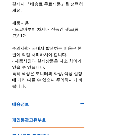
결제시 「배송료 무료제품」을 선택하
세요.
제품내용：
- 도쿄마루이 차세대 전동건 셋트(중
고)/ 1개
주의사항- 국내서 발생하는 비용은 본
인이 직접 처리하셔야 합니다.
- 제품사진과 실제상품은 다소 차이가
있을 수 있습니다.
특히 색상은 모니터의 화상, 색상 설정
에 따라 다를 수 있으니 주의하시기 바
랍니다.
배송정보
주문한 모든 제품은 국제우체국 택배로 배송
개인통관고유부호
됩니다
.
배송기간은
지역에 따라 다소 차이가 있으나
,
150
불 이상 제품
,
목록통관 배제대상 제품일
5
일
～
10
일
정도
예상됩니다
.