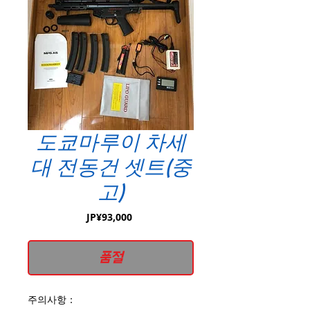
도쿄마루이 차세
대 전동건 셋트(중
고)
가
JP¥93,000
격
품절
주의사항：