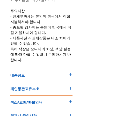
주의사항
- 관세부과세는 본인이 한국에서 직접
지불하셔야 합니다.
- 총포협 검사비는 본인이 한국에서 직
접 지불하셔야 합니다.
- 제품사진과 실제상품은 다소 차이가
있을 수 있습니다.
특히 색상은 모니터의 화상, 색상 설정
에 따라 다를 수 있으니 주의하시기 바
랍니다.
배송정보
주문한 모든 제품은 국제우체국 택배로 배송
개인통관고유부호
됩니다
.
배송기간은
지역에 따라 다소 차이가 있으나
,
150
불 이상 제품
,
목록통관 배제대상 제품일
5
일
～
10
일
정도
예상됩니다
.
취소/교환/환불안내
경우는 제품주문시 개인통관고유부호를 기입
해외배송인
관계로
세관통관 지연, 배송사의
해 주세요
.
배송지연 등으로
기간이
다소
지연될
가능성
교환
및
반품이
가능한
경우
에어소프트제품은 목록통관 배제대상으로 반
이
있는
점
양해해
주시기
바랍니다
.
결제시 주의사항
제품결제완료후
1
시간
이내에
요청시
가능합