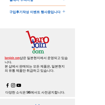
드시 개인통관고유부호가 필요합니다
.
배송에기간에 대한
자세한 내용은 여기로
니다
.
'
개인통관고유부호
'
가 없으면 국제배송이 불
본
쇼핑몰은
PayPal(
페이팔
)
을
이용한
해외결
(
취소
/
교환 시에는
반드시
고객센터
,
카카오톡
가하거나 정상적으로 배송을 받지 못할 수 도
구입후기작성 이벤트 행사중입니다
제방식
입니다
.
으로
취소
연락을
하셔야
합니다
)
있습니다
.
소지하신
카드가
해외결제가
가능한지
확인하
제품구매
결제후
1
시간
이내의
취소는
전액
개인통관교유부호는 제품결제시
「
내 쇼핑카
구입후기 계시판에 구입한 제품을 사진과 함
시길
바랍니다
.
환불처리
됩니다
.
드
」
의
「
메모추가
」
에 반드시 기입해 주세
께 올려주시면
,
추첨을 통해 매달
5
분께
500
해외결제의
경우
안전을
위해
카드사에서
확
1
시간
이후
취소시에는
다음과
같은
수수료가
요
.
엔의 쿠폰을 발송해 드립니다
.
인전화
또는
문자가
올수
있습니다
.
발생합니다
.
인스타그램
,
페이스북등에 리뷰를 올리고 링
확인과정에서
도난
카드의
사용이나
타인
명
-
에에소프트건
제품
：
결제금액
30%
가
수수
목록통관 배제품목
상세설명은 여기로
크를 알려주시면, 확인후일주일 이내로
500
엔
의의
주문등
정상적인
주문이
아니라고
판단
료로
발생됩니다
.
개인통관고유부호
상세설명은 여기로
의 쿠폰을 발송해 드립니다
.(
매달
1
회에 한함
)
될
경우
,
주문
및
배송을
보류
또는
취소할
수
-
에어소프트건
이외제품
：
결제금액
10%
가
있습니다
.
수수료로
발생됩니다
결제금액에서
수수료
차액후
남은
금액은
전
무통장
입금은
쇼핑몰에서
결제가 되지 않습
액
환불됩니다
.
barojoin.com
샵은 일본현지에서 운영되고 있습
니다
.
교환
및
반품이
진행될시
소요되는
모든
비용
니다.
고객센터로
문의하셔야 하며
,
문의내용에 주
은
오배송
및
제품에
하자가있는
경우를
제외
본 샵에서 판매되는 모든 제품은, 일본현지
문제품명
,
입금자명
,
무통장 입금을 기재해 주
하고
구매자가
전액
부담해야
합니다
.
의
유통 제품만 취급하고 있습니다.
시기 바랍니다
.
취소
/
교환
/
환불
/
자동취소에
대한
상세설명
은
여기로
주의사항
주문제품수령후
카드사에서의
해외결제가
취
소될
경우
,
재
결제를
위해
무통장입금을
요청
할
수
있습니다
.
다양한 소식은 SNS에서도 사전공지합니다.