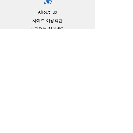
Info
About us
사이트 이용약관
​개인정보 처리방침
特定商取引法に関わる表示
Support
고객센터
배송주소 변경요청
공지 / 안내사항
배송 / 통관 / 관세
제품결제방법
배송기간
Contact